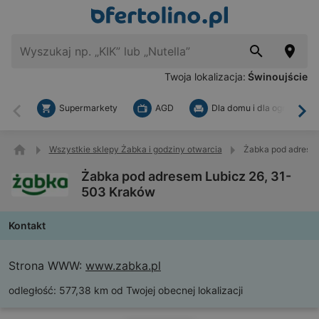
Twoja lokalizacja:
Świnoujście
Supermarkety
AGD
Dla domu i dla ogrodu
Wstecz
Dal
Wszystkie sklepy Żabka i godziny otwarcia
Żabka pod adrese
Żabka pod adresem Lubicz 26, 31-
503 Kraków
Kontakt
Strona WWW:
www.zabka.pl
odległość:
577,38 km od Twojej obecnej lokalizacji