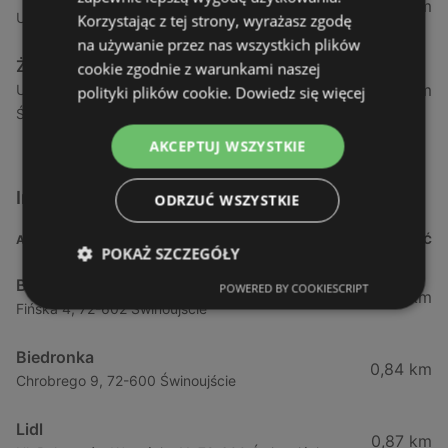
1,04 km
Ul. Armii Krajowej 12 / 1a, 72-600 Świnoujście
Korzystając z tej strony, wyrażasz zgodę
na używanie przez nas wszystkich plików
Żabka
cookie zgodnie z warunkami naszej
1,05 km
Ul. Wybrzeże Wł. Iv 26/27 Lok. Lu, 72-600
polityki plików cookie.
Dowiedz się więcej
Świnoujście
AKCEPTUJ WSZYSTKIE
Inne sklepy Supermarkety w pobliżu
ODRZUĆ WSZYSTKIE
ADRES
ODLEGŁOŚĆ
POKAŻ SZCZEGÓŁY
Biedronka
POWERED BY COOKIESCRIPT
0,23 km
Fińska 4, 72-602 Świnoujście
Biedronka
0,84 km
Chrobrego 9, 72-600 Świnoujście
Lidl
0,87 km