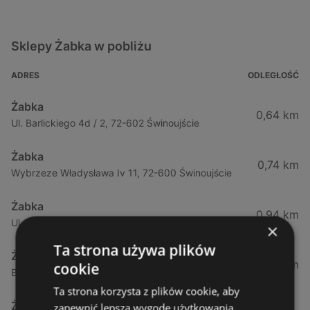
Sklepy Żabka w pobliżu
ADRES
ODLEGŁOŚĆ
Żabka
0,64 km
Ul. Barlickiego 4d / 2, 72-602 Świnoujście
Żabka
0,74 km
Wybrzeze Władysława Iv 11, 72-600 Świnoujście
Żabka
0,94 km
Ul. Bohaterów Września 49, 72-600 Świnoujście
×
Ta strona używa plików
Żabka
1,02 km
cookie
Bohaterów Września 52, 72-600 Świnoujście
Ta strona korzysta z plików cookie, aby
Żabka
zapewnić lepszą wygodę użytkowania.