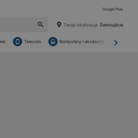
Google Play
Twoja lokalizacja:
Świnoujście
wie
Telecom
Komputery i akcesoria
Sklepy
Dalej