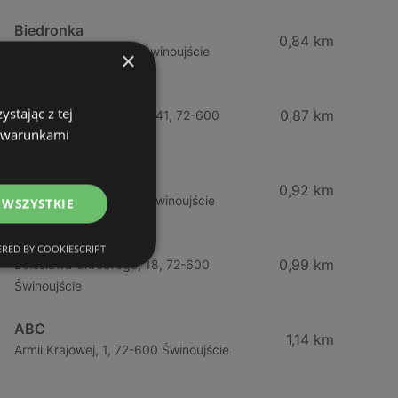
Biedronka
0,84 km
Chrobrego 9, 72-600 Świnoujście
×
Lidl
stając z tej
0,87 km
Ul. Bohaterów Września 41, 72-600
z warunkami
Świnoujście
ABC
0,92 km
Barlickiego, 4, 72-600 Świnoujście
 WSZYSTKIE
ABC
RED BY COOKIESCRIPT
0,99 km
Bolesława Chrobrego, 18, 72-600
Świnoujście
ABC
1,14 km
Armii Krajowej, 1, 72-600 Świnoujście