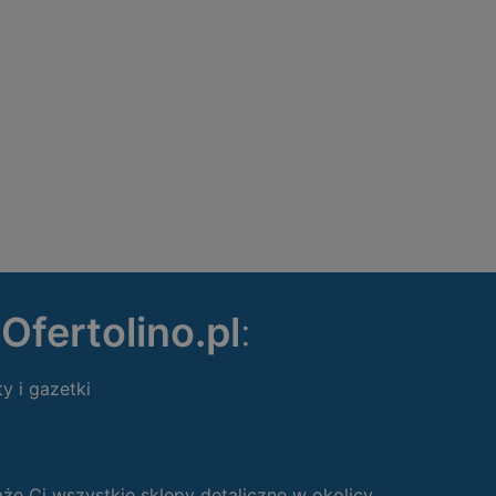
ę
Ofertolino.pl
:
ty i gazetki
 Ci wszystkie sklepy detaliczne w okolicy.