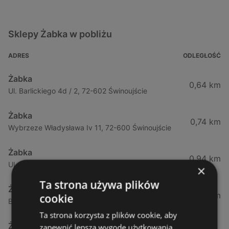
Sklepy Żabka w pobliżu
ADRES
ODLEGŁOŚĆ
Żabka
0,64 km
Ul. Barlickiego 4d / 2, 72-602 Świnoujście
Żabka
0,74 km
Wybrzeze Władysława Iv 11, 72-600 Świnoujście
Żabka
0,94 km
Ul. Bohaterów Września 49, 72-600 Świnoujście
×
Ta strona używa plików
Żabka
1,02 km
cookie
Bohaterów Września 52, 72-600 Świnoujście
Ta strona korzysta z plików cookie, aby
Żabka
zapewnić lepszą wygodę użytkowania.