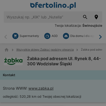
Twoja lokalizacja:
Świnoujście
Supermarkety
AGD
Dla domu i dla ogrodu
Wstecz
Dal
Wszystkie sklepy Żabka i godziny otwarcia
Żabka pod adresem
Żabka pod adresem Ul. Rynek 8, 44-
300 Wodzisław Śląski
Kontakt
Strona WWW:
www.zabka.pl
odległość:
520,28 km od Twojej obecnej lokalizacji