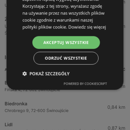
1,04 km
Ul. Armii Krajowej 12 / 1a, 72-600 Świnoujście
Korzystając z tej strony, wyrażasz zgodę
na używanie przez nas wszystkich plików
Żabka
cookie zgodnie z warunkami naszej
1,05 km
Ul. Wybrzeże Wł. Iv 26/27 Lok. Lu, 72-600
polityki plików cookie.
Dowiedz się więcej
Świnoujście
AKCEPTUJ WSZYSTKIE
Inne sklepy Supermarkety w pobliżu
ODRZUĆ WSZYSTKIE
ADRES
ODLEGŁOŚĆ
POKAŻ SZCZEGÓŁY
Biedronka
POWERED BY COOKIESCRIPT
0,23 km
Fińska 4, 72-602 Świnoujście
Biedronka
0,84 km
Chrobrego 9, 72-600 Świnoujście
Lidl
0,87 km