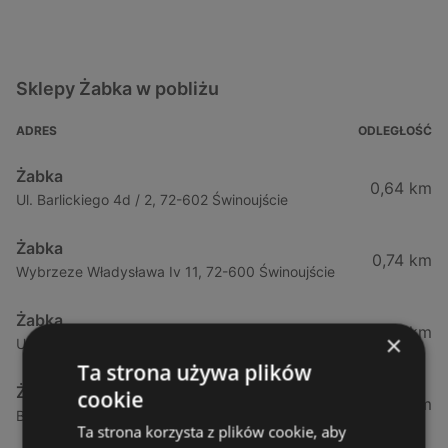
Sklepy Żabka w pobliżu
ADRES
ODLEGŁOŚĆ
Żabka
0,64 km
Ul. Barlickiego 4d / 2, 72-602 Świnoujście
Żabka
0,74 km
Wybrzeze Władysława Iv 11, 72-600 Świnoujście
Żabka
0,94 km
×
Ul. Bohaterów Września 49, 72-600 Świnoujście
Ta strona używa plików
Żabka
cookie
1,02 km
Bohaterów Września 52, 72-600 Świnoujście
Ta strona korzysta z plików cookie, aby