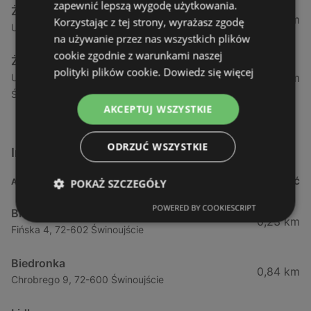
zapewnić lepszą wygodę użytkowania.
Żabka
1,04 km
Korzystając z tej strony, wyrażasz zgodę
Ul. Armii Krajowej 12 / 1a, 72-600 Świnoujście
na używanie przez nas wszystkich plików
cookie zgodnie z warunkami naszej
Żabka
polityki plików cookie.
Dowiedz się więcej
1,05 km
Ul. Wybrzeże Wł. Iv 26/27 Lok. Lu, 72-600
Świnoujście
AKCEPTUJ WSZYSTKIE
ODRZUĆ WSZYSTKIE
Inne sklepy Supermarkety w pobliżu
ADRES
ODLEGŁOŚĆ
POKAŻ SZCZEGÓŁY
POWERED BY COOKIESCRIPT
Biedronka
0,23 km
Fińska 4, 72-602 Świnoujście
Biedronka
0,84 km
Chrobrego 9, 72-600 Świnoujście