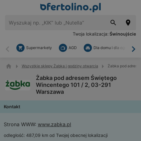
Twoja lokalizacja:
Świnoujście
Supermarkety
AGD
Dla domu i dla ogrodu
Wstecz
Dal
Wszystkie sklepy Żabka i godziny otwarcia
Żabka pod adresem
Żabka pod adresem Świętego
Wincentego 101 / 2, 03-291
Warszawa
Kontakt
Strona WWW:
www.zabka.pl
odległość:
487,09 km od Twojej obecnej lokalizacji