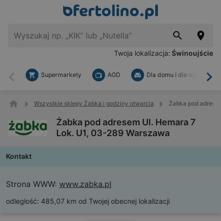
Twoja lokalizacja:
Świnoujście
Supermarkety
AGD
Dla domu i dla ogrodu
Wstecz
Dal
Wszystkie sklepy Żabka i godziny otwarcia
Żabka pod adresem
Żabka pod adresem Ul. Hemara 7
Lok. U1, 03-289 Warszawa
Kontakt
Strona WWW:
www.zabka.pl
odległość:
485,07 km od Twojej obecnej lokalizacji