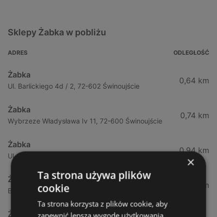
Sklepy Żabka w pobliżu
ADRES
ODLEGŁOŚĆ
Żabka
0,64 km
Ul. Barlickiego 4d / 2, 72-602 Świnoujście
Żabka
0,74 km
Wybrzeze Władysława Iv 11, 72-600 Świnoujście
Żabka
0,94 km
Ul. Bohaterów Września 49, 72-600 Świnoujście
×
Ta strona używa plików
Żabka
1,02 km
cookie
Bohaterów Września 52, 72-600 Świnoujście
Ta strona korzysta z plików cookie, aby
Żabka
zapewnić lepszą wygodę użytkowania.