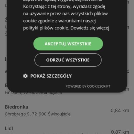
1,04 km
Ul. Armii Krajowej 12 / 1a, 72-600 Świnoujście
Korzystając z tej strony, wyrażasz zgodę
na używanie przez nas wszystkich plików
Żabka
cookie zgodnie z warunkami naszej
1,05 km
Ul. Wybrzeże Wł. Iv 26/27 Lok. Lu, 72-600
polityki plików cookie.
Dowiedz się więcej
Świnoujście
AKCEPTUJ WSZYSTKIE
Inne sklepy Supermarkety w pobliżu
ODRZUĆ WSZYSTKIE
ADRES
ODLEGŁOŚĆ
POKAŻ SZCZEGÓŁY
Biedronka
POWERED BY COOKIESCRIPT
0,23 km
Fińska 4, 72-602 Świnoujście
Biedronka
0,84 km
Chrobrego 9, 72-600 Świnoujście
Lidl
0,87 km