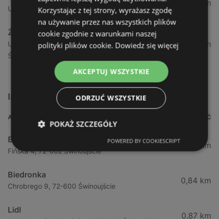
1,04 km
Ul. Armii Krajowej 12 / 1a, 72-600 Świnoujście
Korzystając z tej strony, wyrażasz zgodę
na używanie przez nas wszystkich plików
Żabka
cookie zgodnie z warunkami naszej
1,05 km
Ul. Wybrzeże Wł. Iv 26/27 Lok. Lu, 72-600
polityki plików cookie.
Dowiedz się więcej
Świnoujście
AKCEPTUJ WSZYSTKIE
Inne sklepy Supermarkety w pobliżu
ODRZUĆ WSZYSTKIE
ADRES
ODLEGŁOŚĆ
POKAŻ SZCZEGÓŁY
Biedronka
POWERED BY COOKIESCRIPT
0,23 km
Fińska 4, 72-602 Świnoujście
Biedronka
0,84 km
Chrobrego 9, 72-600 Świnoujście
Lidl
0,87 km