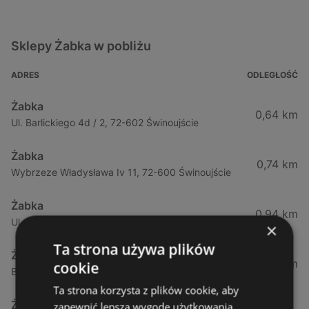
Sklepy Żabka w pobliżu
ADRES
ODLEGŁOŚĆ
Żabka
0,64 km
Ul. Barlickiego 4d / 2, 72-602 Świnoujście
Żabka
0,74 km
Wybrzeze Władysława Iv 11, 72-600 Świnoujście
Żabka
0,94 km
Ul. Bohaterów Września 49, 72-600 Świnoujście
×
Ta strona używa plików
Żabka
1,02 km
cookie
Bohaterów Września 52, 72-600 Świnoujście
Ta strona korzysta z plików cookie, aby
Żabka
zapewnić lepszą wygodę użytkowania.