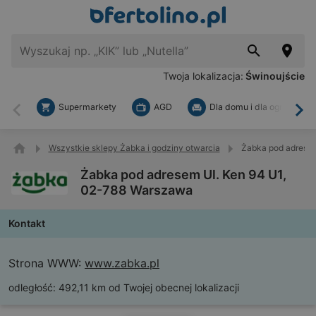
Twoja lokalizacja:
Świnoujście
Supermarkety
AGD
Dla domu i dla ogrodu
Wstecz
Dal
Wszystkie sklepy Żabka i godziny otwarcia
Żabka pod adresem
Żabka pod adresem Ul. Ken 94 U1,
02-788 Warszawa
Kontakt
Strona WWW:
www.zabka.pl
odległość:
492,11 km od Twojej obecnej lokalizacji