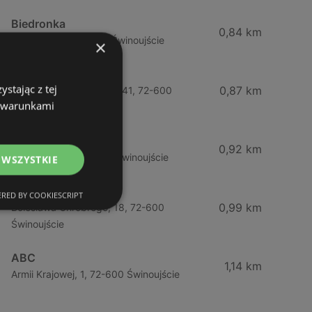
Biedronka
0,84 km
Chrobrego 9, 72-600 Świnoujście
×
Lidl
stając z tej
0,87 km
Ul. Bohaterów Września 41, 72-600
z warunkami
Świnoujście
ABC
0,92 km
Barlickiego, 4, 72-600 Świnoujście
 WSZYSTKIE
ABC
RED BY COOKIESCRIPT
0,99 km
Bolesława Chrobrego, 18, 72-600
Świnoujście
ABC
1,14 km
Armii Krajowej, 1, 72-600 Świnoujście