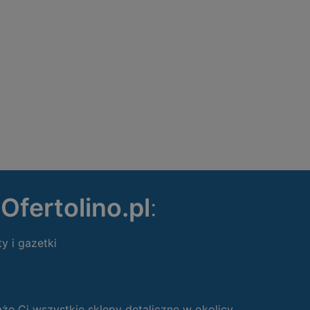
ę
Ofertolino.pl
:
ty i gazetki
 Ci wszystkie sklepy detaliczne w okolicy.