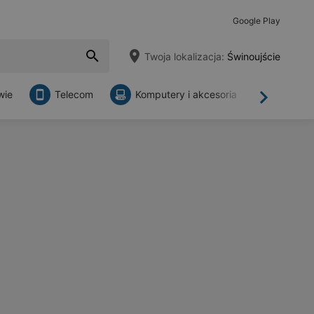
Google Play
Twoja lokalizacja:
Świnoujście
wie
Telecom
Komputery i akcesoria
Sklepy
Dalej