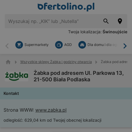
Twoja lokalizacja:
Świnoujście
Supermarkety
AGD
Dla domu i dla ogrodu
Wstecz
Dal
Wszystkie sklepy Żabka i godziny otwarcia
Żabka pod adresem
Żabka pod adresem Ul. Parkowa 13,
21-500 Biała Podlaska
Kontakt
Strona WWW:
www.zabka.pl
odległość:
629,04 km od Twojej obecnej lokalizacji