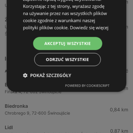
1,04 km
Ul. Armii Krajowej 12 / 1a, 72-600 Świnoujście
Korzystając z tej strony, wyrażasz zgodę
na używanie przez nas wszystkich plików
Żabka
cookie zgodnie z warunkami naszej
1,05 km
Ul. Wybrzeże Wł. Iv 26/27 Lok. Lu, 72-600
polityki plików cookie.
Dowiedz się więcej
Świnoujście
AKCEPTUJ WSZYSTKIE
Inne sklepy Supermarkety w pobliżu
ODRZUĆ WSZYSTKIE
ADRES
ODLEGŁOŚĆ
POKAŻ SZCZEGÓŁY
Biedronka
POWERED BY COOKIESCRIPT
0,23 km
Fińska 4, 72-602 Świnoujście
Biedronka
0,84 km
Chrobrego 9, 72-600 Świnoujście
Lidl
0,87 km