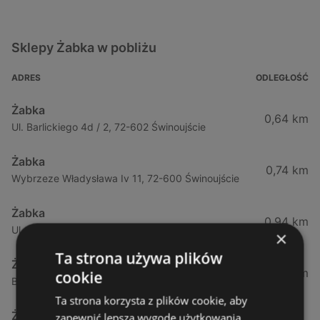
Sklepy Żabka w pobliżu
ADRES
ODLEGŁOŚĆ
Żabka
0,64 km
Ul. Barlickiego 4d / 2, 72-602 Świnoujście
Żabka
0,74 km
Wybrzeze Władysława Iv 11, 72-600 Świnoujście
Żabka
0,94 km
Ul. Bohaterów Września 49, 72-600 Świnoujście
×
Ta strona używa plików
Żabka
1,02 km
cookie
Bohaterów Września 52, 72-600 Świnoujście
Ta strona korzysta z plików cookie, aby
Żabka
zapewnić lepszą wygodę użytkowania.