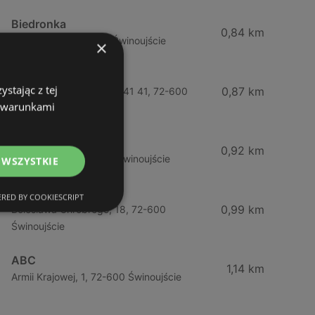
Biedronka
0,84 km
Chrobrego 9, 72-600 Świnoujście
×
Lidl
stając z tej
0,87 km
Ul. Bohaterów Września 41 41, 72-600
z warunkami
Świnoujście
ABC
0,92 km
Barlickiego, 4, 72-600 Świnoujście
 WSZYSTKIE
ABC
RED BY COOKIESCRIPT
0,99 km
Bolesława Chrobrego, 18, 72-600
Świnoujście
ABC
1,14 km
Armii Krajowej, 1, 72-600 Świnoujście