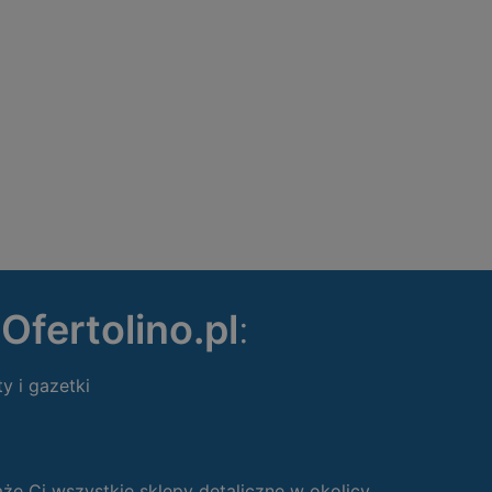
ę
Ofertolino.pl
:
ty i gazetki
 Ci wszystkie sklepy detaliczne w okolicy.