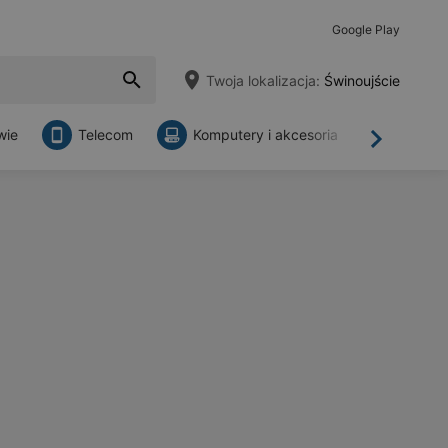
Google Play
Twoja lokalizacja:
Świnoujście
wie
Telecom
Komputery i akcesoria
Sklepy
Dalej