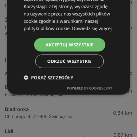
1,04 km
Ul. Armii Krajowej 12 / 1a, 72-600 Świnoujście
Korzystając z tej strony, wyrażasz zgodę
na używanie przez nas wszystkich plików
Żabka
cookie zgodnie z warunkami naszej
1,05 km
Ul. Wybrzeże Wł. Iv 26/27 Lok. Lu, 72-600
polityki plików cookie.
Dowiedz się więcej
Świnoujście
AKCEPTUJ WSZYSTKIE
Inne sklepy Supermarkety w pobliżu
ODRZUĆ WSZYSTKIE
ADRES
ODLEGŁOŚĆ
POKAŻ SZCZEGÓŁY
Biedronka
POWERED BY COOKIESCRIPT
0,23 km
Fińska 4, 72-602 Świnoujście
Biedronka
0,84 km
Chrobrego 9, 72-600 Świnoujście
Lidl
0,87 km