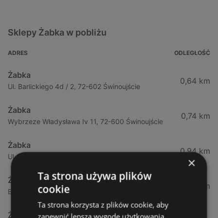
Sklepy Żabka w pobliżu
ADRES
ODLEGŁOŚĆ
Żabka
0,64 km
Ul. Barlickiego 4d / 2, 72-602 Świnoujście
Żabka
0,74 km
Wybrzeze Władysława Iv 11, 72-600 Świnoujście
Żabka
0,94 km
Ul. Bohaterów Września 49, 72-600 Świnoujście
×
Ta strona używa plików
Żabka
1,02 km
cookie
Bohaterów Września 52, 72-600 Świnoujście
Ta strona korzysta z plików cookie, aby
Żabka
zapewnić lepszą wygodę użytkowania.