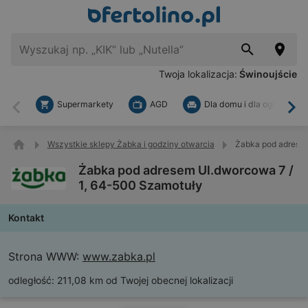
Twoja lokalizacja:
Świnoujście
Supermarkety
AGD
Dla domu i dla ogrodu
Wstecz
Dal
Wszystkie sklepy Żabka i godziny otwarcia
Żabka pod adresem
Żabka pod adresem Ul.dworcowa 7 /
1, 64-500 Szamotuły
Kontakt
Strona WWW:
www.zabka.pl
odległość:
211,08 km od Twojej obecnej lokalizacji