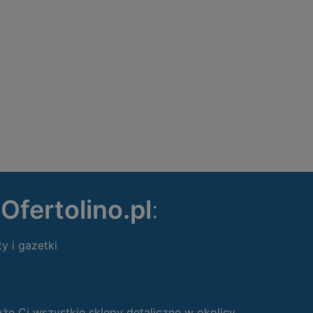
ę
Ofertolino.pl
:
ty i gazetki
 Ci wszystkie sklepy detaliczne w okolicy.