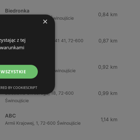
Biedronka
0,84 km
Chrobrego 9, 72-600 Świnoujście
×
Lidl
stając z tej
0,87 km
Ul. Bohaterów Września 41 41, 72-600
z warunkami
Świnoujście
ABC
0,92 km
Barlickiego, 4, 72-600 Świnoujście
 WSZYSTKIE
ABC
RED BY COOKIESCRIPT
0,99 km
Bolesława Chrobrego, 18, 72-600
Świnoujście
ABC
1,14 km
Armii Krajowej, 1, 72-600 Świnoujście