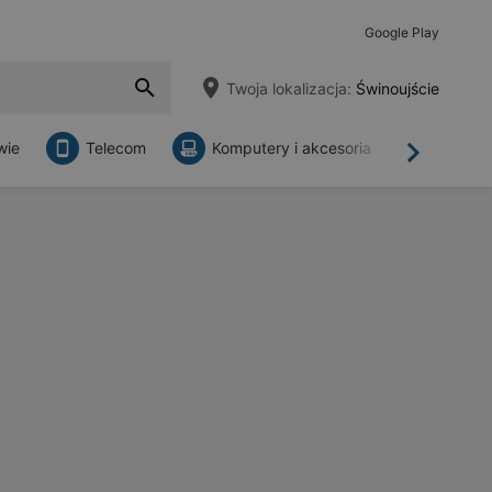
Google Play
Twoja lokalizacja:
Świnoujście
wie
Telecom
Komputery i akcesoria
Sklepy
Dalej