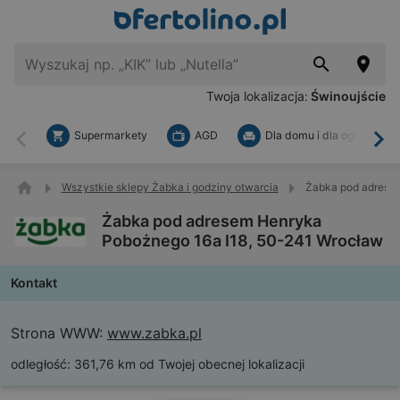
Twoja lokalizacja:
Świnoujście
Supermarkety
AGD
Dla domu i dla ogrodu
Wstecz
Dal
Wszystkie sklepy Żabka i godziny otwarcia
Żabka pod adrese
Żabka pod adresem Henryka
Pobożnego 16a I18, 50-241 Wrocław
Kontakt
Strona WWW:
www.zabka.pl
odległość:
361,76 km od Twojej obecnej lokalizacji