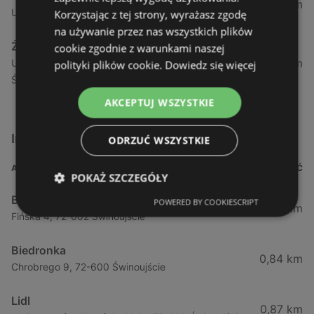
1,04 km
Ul. Armii Krajowej 12 / 1a, 72-600 Świnoujście
Korzystając z tej strony, wyrażasz zgodę
na używanie przez nas wszystkich plików
Żabka
cookie zgodnie z warunkami naszej
1,05 km
Ul. Wybrzeże Wł. Iv 26/27 Lok. Lu, 72-600
polityki plików cookie.
Dowiedz się więcej
Świnoujście
AKCEPTUJ WSZYSTKIE
Inne sklepy Supermarkety w pobliżu
ODRZUĆ WSZYSTKIE
ADRES
ODLEGŁOŚĆ
POKAŻ SZCZEGÓŁY
Biedronka
POWERED BY COOKIESCRIPT
0,23 km
Fińska 4, 72-602 Świnoujście
Biedronka
0,84 km
Chrobrego 9, 72-600 Świnoujście
Lidl
0,87 km