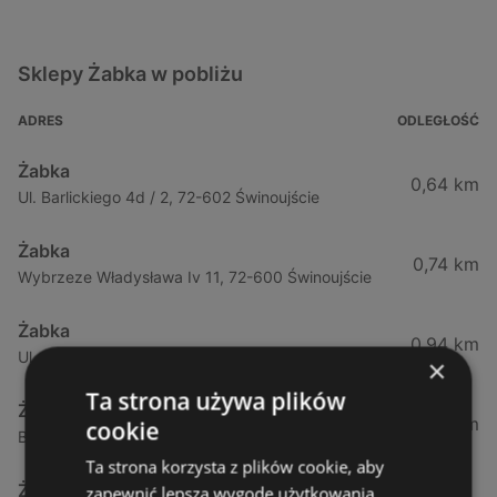
Sklepy Żabka w pobliżu
ADRES
ODLEGŁOŚĆ
Żabka
0,64 km
Ul. Barlickiego 4d / 2, 72-602 Świnoujście
Żabka
0,74 km
Wybrzeze Władysława Iv 11, 72-600 Świnoujście
Żabka
0,94 km
Ul. Bohaterów Września 49, 72-600 Świnoujście
×
Ta strona używa plików
Żabka
1,02 km
cookie
Bohaterów Września 52, 72-600 Świnoujście
Ta strona korzysta z plików cookie, aby
Żabka
zapewnić lepszą wygodę użytkowania.