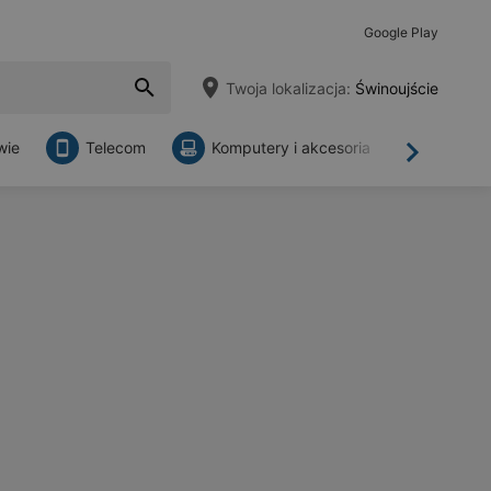
Google Play
Twoja lokalizacja:
Świnoujście
wie
Telecom
Komputery i akcesoria
Sklepy
Dalej