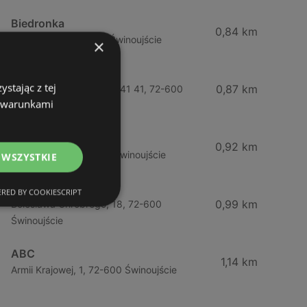
Biedronka
0,84 km
Chrobrego 9, 72-600 Świnoujście
×
Lidl
stając z tej
0,87 km
Ul. Bohaterów Września 41 41, 72-600
z warunkami
Świnoujście
ABC
0,92 km
Barlickiego, 4, 72-600 Świnoujście
 WSZYSTKIE
ABC
RED BY COOKIESCRIPT
0,99 km
Bolesława Chrobrego, 18, 72-600
Świnoujście
ABC
1,14 km
Armii Krajowej, 1, 72-600 Świnoujście