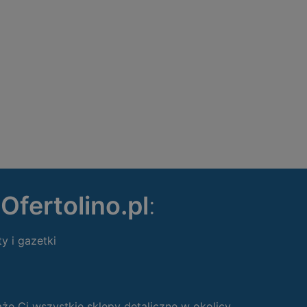
ę
Ofertolino.pl
:
ty i gazetki
 Ci wszystkie sklepy detaliczne w okolicy.