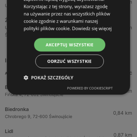
1,04 km
Ul. Armii Krajowej 12 / 1a, 72-600 Świnoujście
Korzystając z tej strony, wyrażasz zgodę
na używanie przez nas wszystkich plików
Żabka
cookie zgodnie z warunkami naszej
1,05 km
Ul. Wybrzeże Wł. Iv 26/27 Lok. Lu, 72-600
polityki plików cookie.
Dowiedz się więcej
Świnoujście
AKCEPTUJ WSZYSTKIE
Inne sklepy Supermarkety w pobliżu
ODRZUĆ WSZYSTKIE
ADRES
ODLEGŁOŚĆ
POKAŻ SZCZEGÓŁY
Biedronka
POWERED BY COOKIESCRIPT
0,23 km
Fińska 4, 72-602 Świnoujście
Biedronka
0,84 km
Chrobrego 9, 72-600 Świnoujście
Lidl
0,87 km