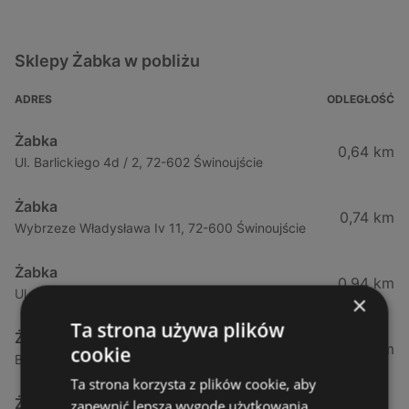
Sklepy Żabka w pobliżu
ADRES
ODLEGŁOŚĆ
Żabka
0,64 km
Ul. Barlickiego 4d / 2, 72-602 Świnoujście
Żabka
0,74 km
Wybrzeze Władysława Iv 11, 72-600 Świnoujście
Żabka
0,94 km
Ul. Bohaterów Września 49, 72-600 Świnoujście
×
Ta strona używa plików
Żabka
1,02 km
cookie
Bohaterów Września 52, 72-600 Świnoujście
Ta strona korzysta z plików cookie, aby
Żabka
zapewnić lepszą wygodę użytkowania.