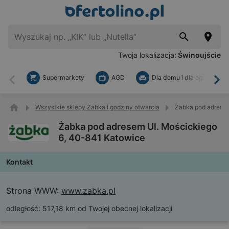
Twoja lokalizacja:
Świnoujście
Supermarkety
AGD
Dla domu i dla ogrodu
Wstecz
Dal
Wszystkie sklepy Żabka i godziny otwarcia
Żabka pod adresem
Żabka pod adresem Ul. Mościckiego
6, 40-841 Katowice
Kontakt
Strona WWW:
www.zabka.pl
odległość:
517,18 km od Twojej obecnej lokalizacji