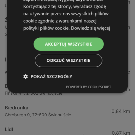
1,04 km
Ul. Armii Krajowej 12 / 1a, 72-600 Świnoujście
Korzystając z tej strony, wyrażasz zgodę
na używanie przez nas wszystkich plików
Żabka
cookie zgodnie z warunkami naszej
1,05 km
Ul. Wybrzeże Wł. Iv 26/27 Lok. Lu, 72-600
polityki plików cookie.
Dowiedz się więcej
Świnoujście
AKCEPTUJ WSZYSTKIE
Inne sklepy Supermarkety w pobliżu
ODRZUĆ WSZYSTKIE
ADRES
ODLEGŁOŚĆ
POKAŻ SZCZEGÓŁY
Biedronka
POWERED BY COOKIESCRIPT
0,23 km
Fińska 4, 72-602 Świnoujście
Biedronka
0,84 km
Chrobrego 9, 72-600 Świnoujście
Lidl
0,87 km