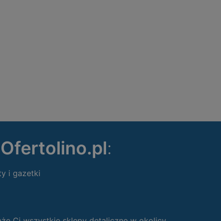
ę
Ofertolino.pl
:
ty i gazetki
 Ci wszystkie sklepy detaliczne w okolicy.