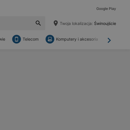
Google Play
Twoja lokalizacja:
Świnoujście
wie
Telecom
Komputery i akcesoria
Sklepy
Dalej