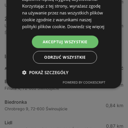
1,04 km
Ul. Armii Krajowej 12 / 1a, 72-600 Świnoujście
Korzystając z tej strony, wyrażasz zgodę
na używanie przez nas wszystkich plików
Żabka
cookie zgodnie z warunkami naszej
1,05 km
Ul. Wybrzeże Wł. Iv 26/27 Lok. Lu, 72-600
polityki plików cookie.
Dowiedz się więcej
Świnoujście
AKCEPTUJ WSZYSTKIE
Inne sklepy Supermarkety w pobliżu
ODRZUĆ WSZYSTKIE
ADRES
ODLEGŁOŚĆ
POKAŻ SZCZEGÓŁY
Biedronka
POWERED BY COOKIESCRIPT
0,23 km
Fińska 4, 72-602 Świnoujście
Biedronka
0,84 km
Chrobrego 9, 72-600 Świnoujście
Lidl
0,87 km