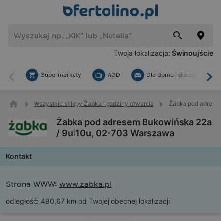
Twoja lokalizacja:
Świnoujście
Supermarkety
AGD
Dla domu i dla ogrodu
Wstecz
Dal
Wszystkie sklepy Żabka i godziny otwarcia
Żabka pod adrese
Żabka pod adresem Bukowińska 22a
/ 9ui10u, 02-703 Warszawa
Kontakt
Strona WWW:
www.zabka.pl
odległość:
490,67 km od Twojej obecnej lokalizacji