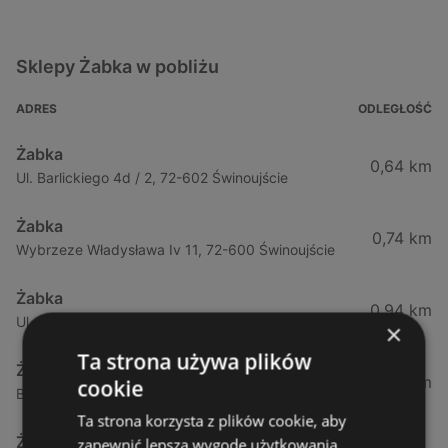
Sklepy Żabka w pobliżu
ADRES
ODLEGŁOŚĆ
Żabka
0,64 km
Ul. Barlickiego 4d / 2, 72-602 Świnoujście
Żabka
0,74 km
Wybrzeze Władysława Iv 11, 72-600 Świnoujście
Żabka
0,94 km
Ul. Bohaterów Września 49, 72-600 Świnoujście
×
Ta strona używa plików
Żabka
1,02 km
cookie
Bohaterów Września 52, 72-600 Świnoujście
Ta strona korzysta z plików cookie, aby
Żabka
zapewnić lepszą wygodę użytkowania.