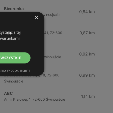
Biedronka
0,84 km
Chrobrego 9, 72-600 Świnoujście
×
Lidl
stając z tej
0,87 km
Ul. Bohaterów Września 41, 72-600
z warunkami
Świnoujście
ABC
0,92 km
Barlickiego, 4, 72-600 Świnoujście
 WSZYSTKIE
ABC
RED BY COOKIESCRIPT
0,99 km
Bolesława Chrobrego, 18, 72-600
Świnoujście
ABC
1,14 km
Armii Krajowej, 1, 72-600 Świnoujście