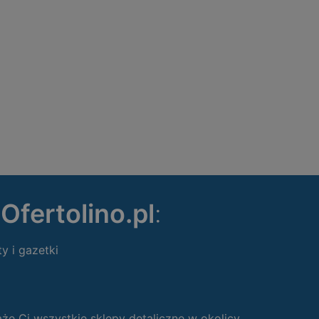
ę
Ofertolino.pl
:
ty i gazetki
 Ci wszystkie sklepy detaliczne w okolicy.