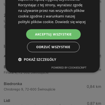
1,04 km
Ul. Armii Krajowej 12 / 1a, 72-600 Świnoujście
Korzystając z tej strony, wyrażasz zgodę
na używanie przez nas wszystkich plików
Żabka
cookie zgodnie z warunkami naszej
1,05 km
Ul. Wybrzeże Wł. Iv 26/27 Lok. Lu, 72-600
polityki plików cookie.
Dowiedz się więcej
Świnoujście
AKCEPTUJ WSZYSTKIE
Inne sklepy Supermarkety w pobliżu
ODRZUĆ WSZYSTKIE
ADRES
ODLEGŁOŚĆ
POKAŻ SZCZEGÓŁY
Biedronka
POWERED BY COOKIESCRIPT
0,23 km
Fińska 4, 72-602 Świnoujście
Biedronka
0,84 km
Chrobrego 9, 72-600 Świnoujście
Lidl
0,87 km