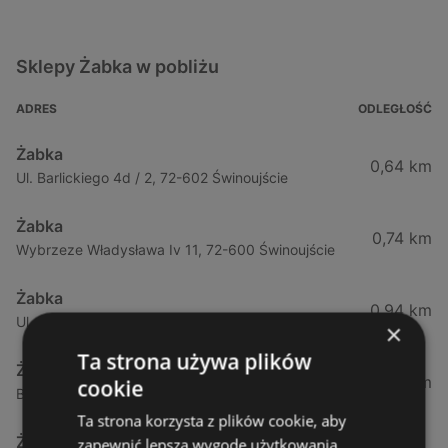
Sklepy Żabka w pobliżu
ADRES
ODLEGŁOŚĆ
Żabka
0,64 km
Ul. Barlickiego 4d / 2, 72-602 Świnoujście
Żabka
0,74 km
Wybrzeze Władysława Iv 11, 72-600 Świnoujście
Żabka
0,94 km
Ul. Bohaterów Września 49, 72-600 Świnoujście
×
Ta strona używa plików
Żabka
1,02 km
cookie
Bohaterów Września 52, 72-600 Świnoujście
Ta strona korzysta z plików cookie, aby
Żabka
zapewnić lepszą wygodę użytkowania.