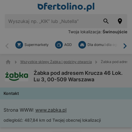
Twoja lokalizacja:
Świnoujście
Supermarkety
AGD
Dla domu i dla ogrodu
Wstecz
Dal
Wszystkie sklepy Żabka i godziny otwarcia
Żabka pod adresem
Żabka pod adresem Krucza 46 Lok.
Lu 3, 00-509 Warszawa
Kontakt
Strona WWW:
www.zabka.pl
odległość:
487,84 km od Twojej obecnej lokalizacji