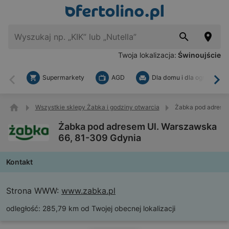
Twoja lokalizacja:
Świnoujście
Supermarkety
AGD
Dla domu i dla ogrodu
Wstecz
Dal
Wszystkie sklepy Żabka i godziny otwarcia
Żabka pod adresem
Żabka pod adresem Ul. Warszawska
66, 81-309 Gdynia
Kontakt
Strona WWW:
www.zabka.pl
odległość:
285,79 km od Twojej obecnej lokalizacji