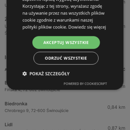
1,04 km
Ul. Armii Krajowej 12 / 1a, 72-600 Świnoujście
Korzystając z tej strony, wyrażasz zgodę
na używanie przez nas wszystkich plików
Żabka
cookie zgodnie z warunkami naszej
1,05 km
Ul. Wybrzeże Wł. Iv 26/27 Lok. Lu, 72-600
polityki plików cookie.
Dowiedz się więcej
Świnoujście
AKCEPTUJ WSZYSTKIE
Inne sklepy Supermarkety w pobliżu
ODRZUĆ WSZYSTKIE
ADRES
ODLEGŁOŚĆ
POKAŻ SZCZEGÓŁY
Biedronka
POWERED BY COOKIESCRIPT
0,23 km
Fińska 4, 72-602 Świnoujście
Biedronka
0,84 km
Chrobrego 9, 72-600 Świnoujście
Lidl
0,87 km