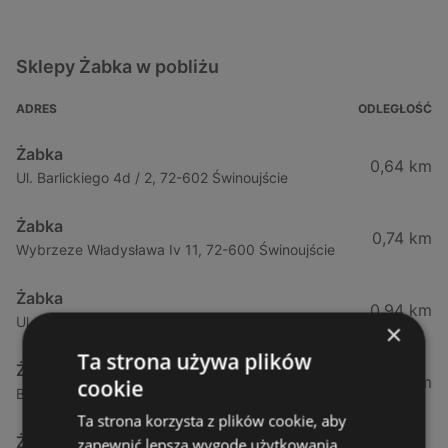
Sklepy Żabka w pobliżu
ADRES
ODLEGŁOŚĆ
Żabka
0,64 km
Ul. Barlickiego 4d / 2, 72-602 Świnoujście
Żabka
0,74 km
Wybrzeze Władysława Iv 11, 72-600 Świnoujście
Żabka
0,94 km
Ul. Bohaterów Września 49, 72-600 Świnoujście
×
Ta strona używa plików
Żabka
1,02 km
cookie
Bohaterów Września 52, 72-600 Świnoujście
Ta strona korzysta z plików cookie, aby
Żabka
zapewnić lepszą wygodę użytkowania.