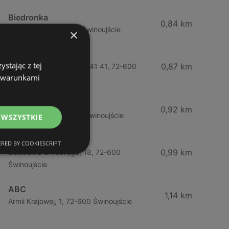
Biedronka
0,84 km
Chrobrego 9, 72-600 Świnoujście
×
Lidl
stając z tej
0,87 km
Ul. Bohaterów Września 41 41, 72-600
z warunkami
Świnoujście
ABC
0,92 km
Barlickiego, 4, 72-600 Świnoujście
 WSZYSTKIE
ABC
RED BY COOKIESCRIPT
0,99 km
Bolesława Chrobrego, 18, 72-600
Świnoujście
ABC
1,14 km
Armii Krajowej, 1, 72-600 Świnoujście