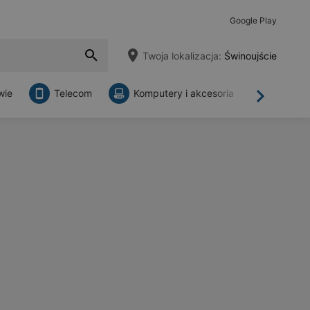
Google Play
Twoja lokalizacja:
Świnoujście
wie
Telecom
Komputery i akcesoria
Sklepy
Dalej