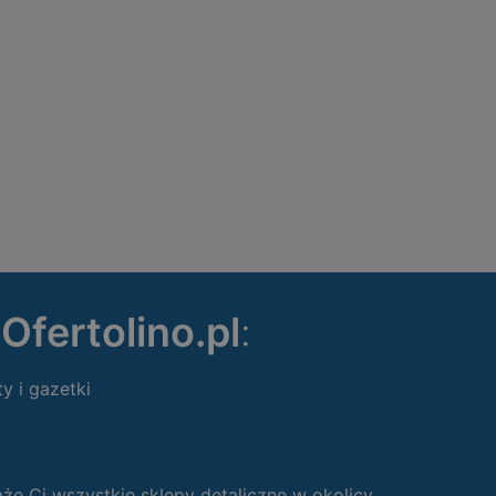
ę
Ofertolino.pl
:
ty i gazetki
 Ci wszystkie sklepy detaliczne w okolicy.