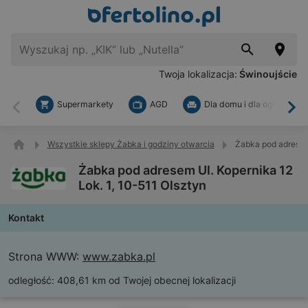
Twoja lokalizacja:
Świnoujście
Supermarkety
AGD
Dla domu i dla ogrodu
Wstecz
Dal
Wszystkie sklepy Żabka i godziny otwarcia
Żabka pod adresem 
Żabka pod adresem Ul. Kopernika 12
Lok. 1, 10-511 Olsztyn
Kontakt
Strona WWW:
www.zabka.pl
odległość:
408,61 km od Twojej obecnej lokalizacji