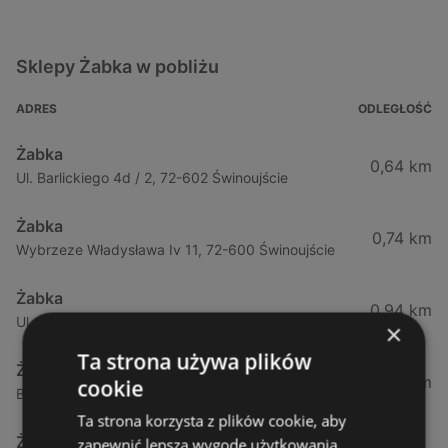
Sklepy Żabka w pobliżu
ADRES
ODLEGŁOŚĆ
Żabka
0,64 km
Ul. Barlickiego 4d / 2, 72-602 Świnoujście
Żabka
0,74 km
Wybrzeze Władysława Iv 11, 72-600 Świnoujście
Żabka
0,94 km
Ul. Bohaterów Września 49, 72-600 Świnoujście
×
Ta strona używa plików
Żabka
1,02 km
cookie
Bohaterów Września 52, 72-600 Świnoujście
Ta strona korzysta z plików cookie, aby
Żabka
zapewnić lepszą wygodę użytkowania.