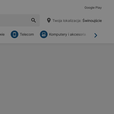
Google Play
Twoja lokalizacja:
Świnoujście
wie
Telecom
Komputery i akcesoria
Sklepy
Dalej