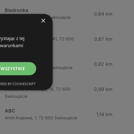
Biedronka
0,84 km
Chrobrego 9, 72-600 Świnoujście
×
Lidl
stając z tej
0,87 km
Ul. Bohaterów Września 41, 72-600
z warunkami
Świnoujście
ABC
0,92 km
Barlickiego, 4, 72-600 Świnoujście
 WSZYSTKIE
ABC
RED BY COOKIESCRIPT
0,99 km
Bolesława Chrobrego, 18, 72-600
Świnoujście
ABC
1,14 km
Armii Krajowej, 1, 72-600 Świnoujście