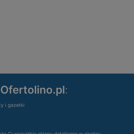
ę
Ofertolino.pl
:
ty i gazetki
 Ci wszystkie sklepy detaliczne w okolicy.