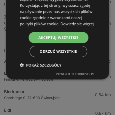
1,04 km
Ul. Armii Krajowej 12 / 1a, 72-600 Świnoujście
Korzystając z tej strony, wyrażasz zgodę
na używanie przez nas wszystkich plików
Żabka
cookie zgodnie z warunkami naszej
1,05 km
Ul. Wybrzeże Wł. Iv 26/27 Lok. Lu, 72-600
polityki plików cookie.
Dowiedz się więcej
Świnoujście
AKCEPTUJ WSZYSTKIE
Inne sklepy Supermarkety w pobliżu
ODRZUĆ WSZYSTKIE
ADRES
ODLEGŁOŚĆ
POKAŻ SZCZEGÓŁY
Biedronka
POWERED BY COOKIESCRIPT
0,23 km
Fińska 4, 72-602 Świnoujście
Biedronka
0,84 km
Chrobrego 9, 72-600 Świnoujście
Lidl
0,87 km