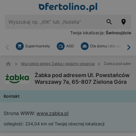
Twoja lokalizacja:
Świnoujście
Supermarkety
AGD
Dla domu i dla ogrodu
Wstecz
Dal
Wszystkie sklepy Żabka i godziny otwarcia
Żabka pod adresem
Żabka pod adresem Ul. Powstańców
Warszawy 7a, 65-807 Zielona Góra
Kontakt
Strona WWW:
www.zabka.pl
odległość:
234,04 km od Twojej obecnej lokalizacji