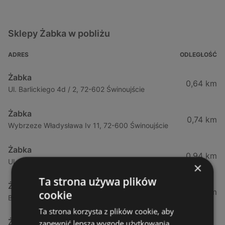
Sklepy Żabka w pobliżu
ADRES
ODLEGŁOŚĆ
Żabka
0,64 km
Ul. Barlickiego 4d / 2, 72-602 Świnoujście
Żabka
0,74 km
Wybrzeze Władysława Iv 11, 72-600 Świnoujście
Żabka
0,94 km
Ul. Bohaterów Września 49, 72-600 Świnoujście
×
Ta strona używa plików
Żabka
1,02 km
cookie
Bohaterów Września 52, 72-600 Świnoujście
Ta strona korzysta z plików cookie, aby
Żabka
zapewnić lepszą wygodę użytkowania.