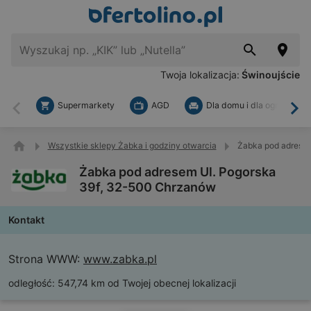
Twoja lokalizacja:
Świnoujście
Supermarkety
AGD
Dla domu i dla ogrodu
Wstecz
Dal
Wszystkie sklepy Żabka i godziny otwarcia
Żabka pod adresem
Żabka pod adresem Ul. Pogorska
39f, 32-500 Chrzanów
Kontakt
Strona WWW:
www.zabka.pl
odległość:
547,74 km od Twojej obecnej lokalizacji