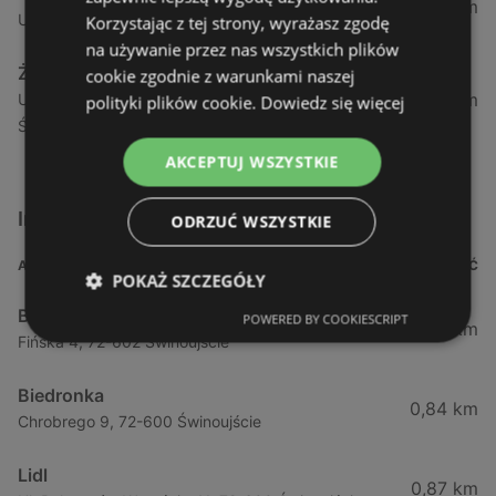
1,04 km
Ul. Armii Krajowej 12 / 1a, 72-600 Świnoujście
Korzystając z tej strony, wyrażasz zgodę
na używanie przez nas wszystkich plików
Żabka
cookie zgodnie z warunkami naszej
1,05 km
Ul. Wybrzeże Wł. Iv 26/27 Lok. Lu, 72-600
polityki plików cookie.
Dowiedz się więcej
Świnoujście
AKCEPTUJ WSZYSTKIE
Inne sklepy Supermarkety w pobliżu
ODRZUĆ WSZYSTKIE
ADRES
ODLEGŁOŚĆ
POKAŻ SZCZEGÓŁY
Biedronka
POWERED BY COOKIESCRIPT
0,23 km
Fińska 4, 72-602 Świnoujście
Biedronka
0,84 km
Chrobrego 9, 72-600 Świnoujście
Lidl
0,87 km