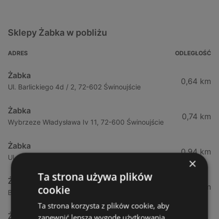
Sklepy Żabka w pobliżu
ADRES
ODLEGŁOŚĆ
Żabka
0,64 km
Ul. Barlickiego 4d / 2, 72-602 Świnoujście
Żabka
0,74 km
Wybrzeze Władysława Iv 11, 72-600 Świnoujście
Żabka
0,94 km
Ul. Bohaterów Września 49, 72-600 Świnoujście
×
Ta strona używa plików
Żabka
1,02 km
cookie
Bohaterów Września 52, 72-600 Świnoujście
Ta strona korzysta z plików cookie, aby
Żabka
zapewnić lepszą wygodę użytkowania.