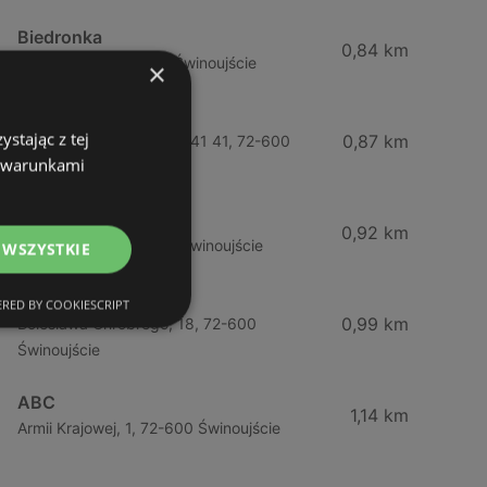
Biedronka
0,84 km
Chrobrego 9, 72-600 Świnoujście
×
Lidl
stając z tej
0,87 km
Ul. Bohaterów Września 41 41, 72-600
z warunkami
Świnoujście
ABC
0,92 km
Barlickiego, 4, 72-600 Świnoujście
 WSZYSTKIE
ABC
RED BY COOKIESCRIPT
0,99 km
Bolesława Chrobrego, 18, 72-600
Świnoujście
ABC
1,14 km
Armii Krajowej, 1, 72-600 Świnoujście