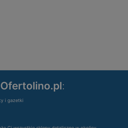
ę
Ofertolino.pl
:
ty i gazetki
 Ci wszystkie sklepy detaliczne w okolicy.