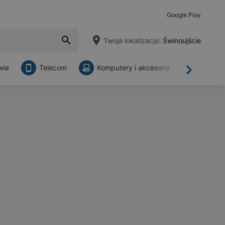
Google Play
Twoja lokalizacja:
Świnoujście
wie
Telecom
Komputery i akcesoria
Sklepy
Dalej