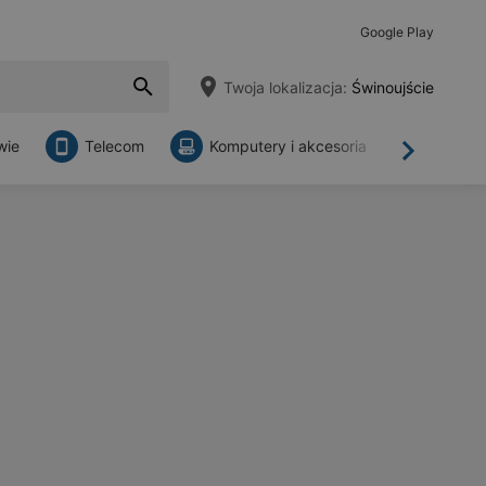
Google Play
Twoja lokalizacja:
Świnoujście
wie
Telecom
Komputery i akcesoria
Sklepy
Dalej