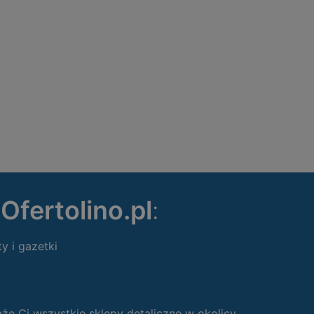
ę
Ofertolino.pl
:
ty i gazetki
 Ci wszystkie sklepy detaliczne w okolicy.