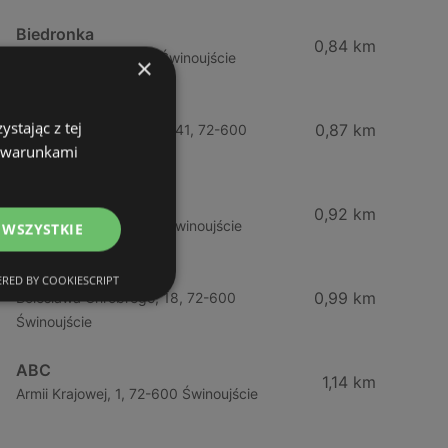
Biedronka
0,84 km
Chrobrego 9, 72-600 Świnoujście
×
Lidl
stając z tej
0,87 km
Ul. Bohaterów Września 41, 72-600
z warunkami
Świnoujście
ABC
0,92 km
Barlickiego, 4, 72-600 Świnoujście
 WSZYSTKIE
ABC
RED BY COOKIESCRIPT
0,99 km
Bolesława Chrobrego, 18, 72-600
Świnoujście
ABC
1,14 km
Armii Krajowej, 1, 72-600 Świnoujście