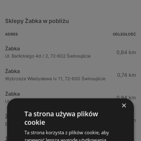
Sklepy Żabka w pobliżu
ADRES
ODLEGŁOŚĆ
Żabka
0,64 km
Ul. Barlickiego 4d / 2, 72-602 Świnoujście
Żabka
0,74 km
Wybrzeze Władysława Iv 11, 72-600 Świnoujście
Żabka
0,94 km
Ul. Bohaterów Września 49, 72-600 Świnoujście
×
Ta strona używa plików
Żabka
1,02 km
cookie
Bohaterów Września 52, 72-600 Świnoujście
Ta strona korzysta z plików cookie, aby
Żabka
zapewnić lepszą wygodę użytkowania.