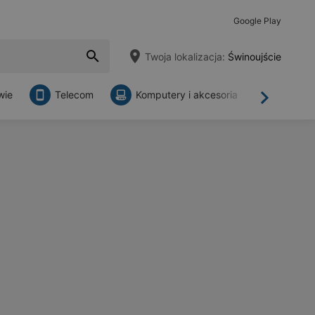
Google Play
Twoja lokalizacja:
Świnoujście
wie
Telecom
Komputery i akcesoria
Sklepy
Dalej