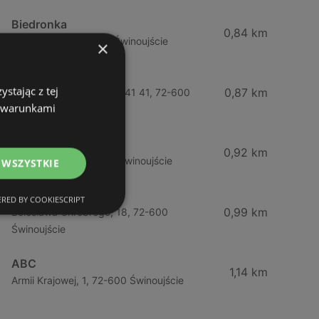
Biedronka
0,84 km
Chrobrego 9, 72-600 Świnoujście
×
Lidl
stając z tej
0,87 km
Ul. Bohaterów Września 41 41, 72-600
z warunkami
Świnoujście
ABC
0,92 km
Barlickiego, 4, 72-600 Świnoujście
 WSZYSTKIE
ABC
RED BY COOKIESCRIPT
0,99 km
Bolesława Chrobrego, 18, 72-600
Świnoujście
ABC
1,14 km
Armii Krajowej, 1, 72-600 Świnoujście