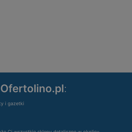
ę
Ofertolino.pl
:
ty i gazetki
 Ci wszystkie sklepy detaliczne w okolicy.