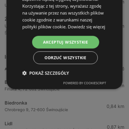
1,04 km
Ul. Armii Krajowej 12 / 1a, 72-600 Świnoujście
Korzystając z tej strony, wyrażasz zgodę
na używanie przez nas wszystkich plików
Żabka
cookie zgodnie z warunkami naszej
1,05 km
Ul. Wybrzeże Wł. Iv 26/27 Lok. Lu, 72-600
polityki plików cookie.
Dowiedz się więcej
Świnoujście
AKCEPTUJ WSZYSTKIE
Inne sklepy Supermarkety w pobliżu
ODRZUĆ WSZYSTKIE
ADRES
ODLEGŁOŚĆ
POKAŻ SZCZEGÓŁY
Biedronka
POWERED BY COOKIESCRIPT
0,23 km
Fińska 4, 72-602 Świnoujście
Biedronka
0,84 km
Chrobrego 9, 72-600 Świnoujście
Lidl
0,87 km