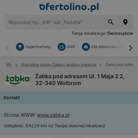
Twoja lokalizacja:
Świnoujście
Supermarkety
AGD
Dla domu i dla ogrodu
Wstecz
Dal
Wszystkie sklepy Żabka i godziny otwarcia
Żabka pod adresem
Żabka pod adresem Ul. 1 Maja 2 2,
32-340 Wolbrom
Kontakt
Strona WWW:
www.zabka.pl
odległość:
542,19 km od Twojej obecnej lokalizacji