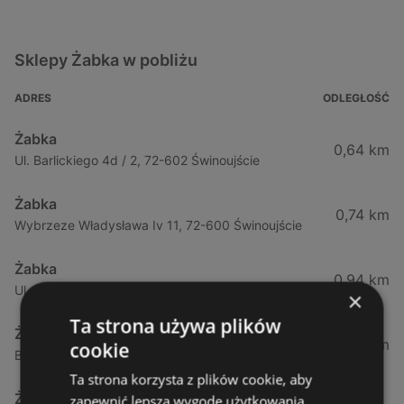
Sklepy Żabka w pobliżu
ADRES
ODLEGŁOŚĆ
Żabka
0,64 km
Ul. Barlickiego 4d / 2, 72-602 Świnoujście
Żabka
0,74 km
Wybrzeze Władysława Iv 11, 72-600 Świnoujście
Żabka
0,94 km
Ul. Bohaterów Września 49, 72-600 Świnoujście
×
Ta strona używa plików
Żabka
1,02 km
cookie
Bohaterów Września 52, 72-600 Świnoujście
Ta strona korzysta z plików cookie, aby
Żabka
zapewnić lepszą wygodę użytkowania.