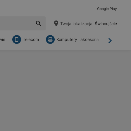
Google Play
Twoja lokalizacja:
Świnoujście
wie
Telecom
Komputery i akcesoria
Sklepy
Dalej