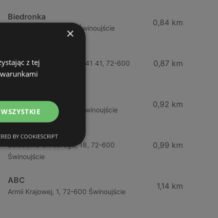
Biedronka
0,84 km
Chrobrego 9, 72-600 Świnoujście
×
Lidl
stając z tej
0,87 km
Ul. Bohaterów Września 41 41, 72-600
z warunkami
Świnoujście
ABC
0,92 km
Barlickiego, 4, 72-600 Świnoujście
 WSZYSTKIE
ABC
RED BY COOKIESCRIPT
0,99 km
Bolesława Chrobrego, 18, 72-600
Świnoujście
ABC
1,14 km
Armii Krajowej, 1, 72-600 Świnoujście