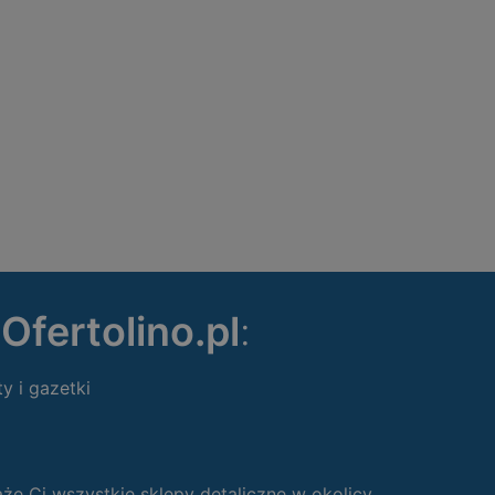
ę
Ofertolino.pl
:
ty i gazetki
 Ci wszystkie sklepy detaliczne w okolicy.