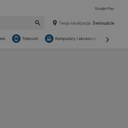
Google Play
Twoja lokalizacja:
Świnoujście
wie
Telecom
Komputery i akcesoria
Sklepy
Dalej