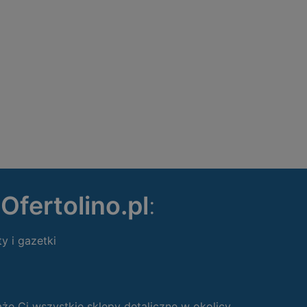
ę
Ofertolino.pl
:
ty i gazetki
 Ci wszystkie sklepy detaliczne w okolicy.