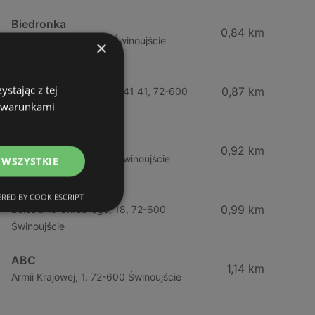
Biedronka
0,84 km
Chrobrego 9, 72-600 Świnoujście
×
Lidl
stając z tej
0,87 km
Ul. Bohaterów Września 41 41, 72-600
z warunkami
Świnoujście
ABC
0,92 km
Barlickiego, 4, 72-600 Świnoujście
 WSZYSTKIE
ABC
RED BY COOKIESCRIPT
0,99 km
Bolesława Chrobrego, 18, 72-600
Świnoujście
ABC
1,14 km
Armii Krajowej, 1, 72-600 Świnoujście