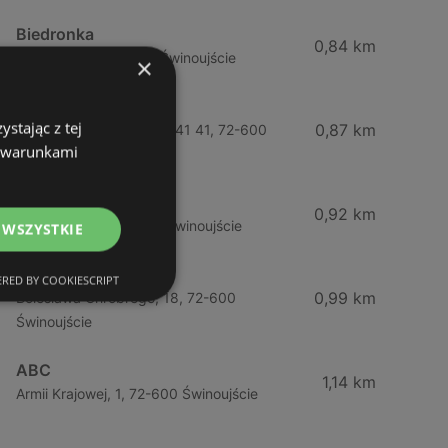
Biedronka
0,84 km
Chrobrego 9, 72-600 Świnoujście
×
Lidl
stając z tej
0,87 km
Ul. Bohaterów Września 41 41, 72-600
z warunkami
Świnoujście
ABC
0,92 km
Barlickiego, 4, 72-600 Świnoujście
 WSZYSTKIE
ABC
RED BY COOKIESCRIPT
0,99 km
Bolesława Chrobrego, 18, 72-600
Świnoujście
ABC
1,14 km
Armii Krajowej, 1, 72-600 Świnoujście