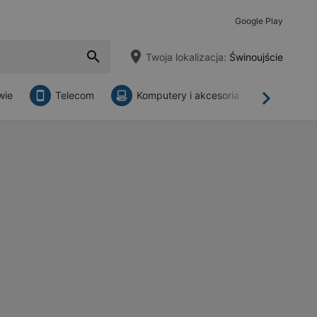
Google Play
Twoja lokalizacja:
Świnoujście
wie
Telecom
Komputery i akcesoria
Sklepy
Dalej