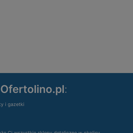
ę
Ofertolino.pl
:
ty i gazetki
 Ci wszystkie sklepy detaliczne w okolicy.