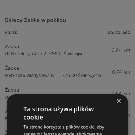
Sklepy Żabka w pobliżu
ADRES
ODLEGŁOŚĆ
Żabka
0,64 km
Ul. Barlickiego 4d / 2, 72-602 Świnoujście
Żabka
0,74 km
Wybrzeze Władysława Iv 11, 72-600 Świnoujście
Żabka
0,94 km
Ul. Bohaterów Września 49, 72-600 Świnoujście
×
Ta strona używa plików
Żabka
1,02 km
cookie
Bohaterów Września 52, 72-600 Świnoujście
Ta strona korzysta z plików cookie, aby
Żabka
zapewnić lepszą wygodę użytkowania.