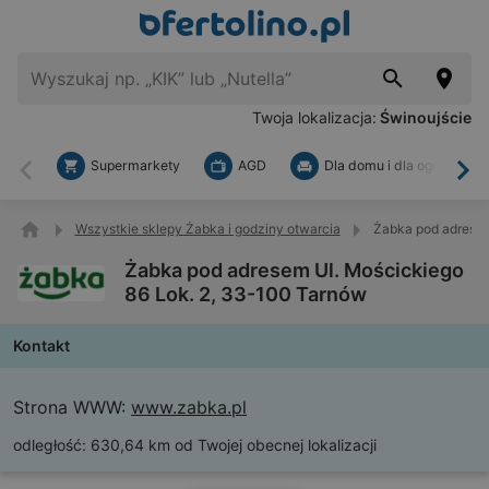
Twoja lokalizacja:
Świnoujście
Supermarkety
AGD
Dla domu i dla ogrodu
Wstecz
Dal
Wszystkie sklepy Żabka i godziny otwarcia
Żabka pod adresem
Żabka pod adresem Ul. Mościckiego
86 Lok. 2, 33-100 Tarnów
Kontakt
Strona WWW:
www.zabka.pl
odległość:
630,64 km od Twojej obecnej lokalizacji