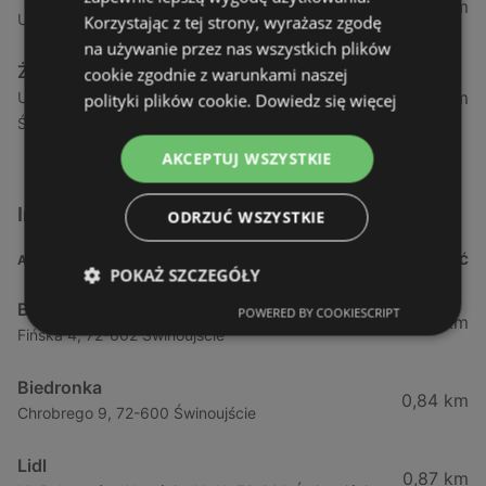
1,04 km
Ul. Armii Krajowej 12 / 1a, 72-600 Świnoujście
Korzystając z tej strony, wyrażasz zgodę
na używanie przez nas wszystkich plików
Żabka
cookie zgodnie z warunkami naszej
1,05 km
Ul. Wybrzeże Wł. Iv 26/27 Lok. Lu, 72-600
polityki plików cookie.
Dowiedz się więcej
Świnoujście
AKCEPTUJ WSZYSTKIE
Inne sklepy Supermarkety w pobliżu
ODRZUĆ WSZYSTKIE
ADRES
ODLEGŁOŚĆ
POKAŻ SZCZEGÓŁY
Biedronka
POWERED BY COOKIESCRIPT
0,23 km
Fińska 4, 72-602 Świnoujście
Biedronka
0,84 km
Chrobrego 9, 72-600 Świnoujście
Lidl
0,87 km