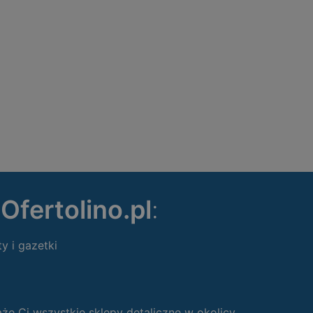
ę
Ofertolino.pl
:
ty i gazetki
 Ci wszystkie sklepy detaliczne w okolicy.