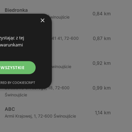
Biedronka
0,84 km
Chrobrego 9, 72-600 Świnoujście
×
Lidl
stając z tej
0,87 km
Ul. Bohaterów Września 41 41, 72-600
z warunkami
Świnoujście
ABC
0,92 km
Barlickiego, 4, 72-600 Świnoujście
 WSZYSTKIE
ABC
RED BY COOKIESCRIPT
0,99 km
Bolesława Chrobrego, 18, 72-600
Świnoujście
ABC
1,14 km
Armii Krajowej, 1, 72-600 Świnoujście