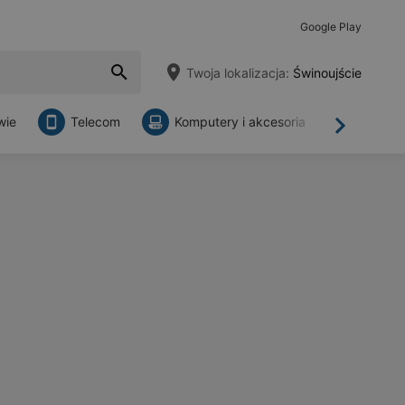
Google Play
Twoja lokalizacja:
Świnoujście
wie
Telecom
Komputery i akcesoria
Sklepy
Dalej