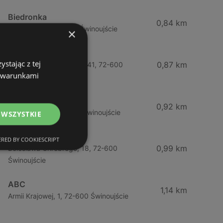
Biedronka
0,84 km
Chrobrego 9, 72-600 Świnoujście
×
Lidl
stając z tej
0,87 km
Ul. Bohaterów Września 41, 72-600
z warunkami
Świnoujście
ABC
0,92 km
Barlickiego, 4, 72-600 Świnoujście
 WSZYSTKIE
ABC
RED BY COOKIESCRIPT
0,99 km
Bolesława Chrobrego, 18, 72-600
Świnoujście
ABC
1,14 km
Armii Krajowej, 1, 72-600 Świnoujście