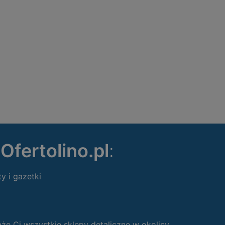
ę
Ofertolino.pl
:
ty i gazetki
 Ci wszystkie sklepy detaliczne w okolicy.