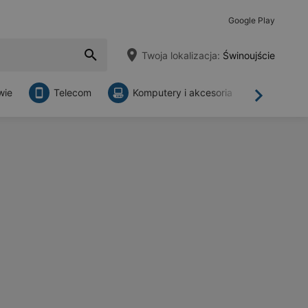
Google Play
Twoja lokalizacja:
Świnoujście
wie
Telecom
Komputery i akcesoria
Sklepy
Dalej