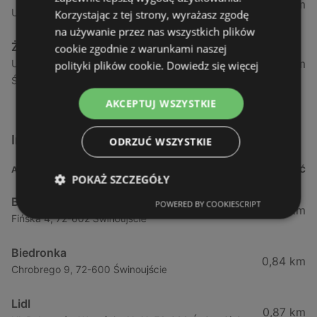
1,04 km
Ul. Armii Krajowej 12 / 1a, 72-600 Świnoujście
Korzystając z tej strony, wyrażasz zgodę
na używanie przez nas wszystkich plików
Żabka
cookie zgodnie z warunkami naszej
1,05 km
Ul. Wybrzeże Wł. Iv 26/27 Lok. Lu, 72-600
polityki plików cookie.
Dowiedz się więcej
Świnoujście
AKCEPTUJ WSZYSTKIE
Inne sklepy Supermarkety w pobliżu
ODRZUĆ WSZYSTKIE
ADRES
ODLEGŁOŚĆ
POKAŻ SZCZEGÓŁY
Biedronka
POWERED BY COOKIESCRIPT
0,23 km
Fińska 4, 72-602 Świnoujście
Biedronka
0,84 km
Chrobrego 9, 72-600 Świnoujście
Lidl
0,87 km