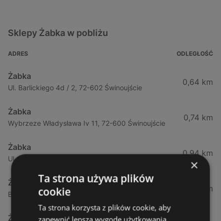
Sklepy Żabka w pobliżu
ADRES
ODLEGŁOŚĆ
Żabka
0,64 km
Ul. Barlickiego 4d / 2, 72-602 Świnoujście
Żabka
0,74 km
Wybrzeze Władysława Iv 11, 72-600 Świnoujście
Żabka
0,94 km
Ul. Bohaterów Września 49, 72-600 Świnoujście
×
Ta strona używa plików
Żabka
1,02 km
cookie
Bohaterów Września 52, 72-600 Świnoujście
Ta strona korzysta z plików cookie, aby
Żabka
zapewnić lepszą wygodę użytkowania.