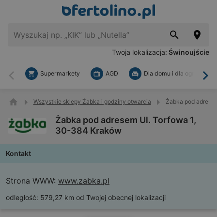
Twoja lokalizacja:
Świnoujście
Supermarkety
AGD
Dla domu i dla ogrodu
Wstecz
Dal
Wszystkie sklepy Żabka i godziny otwarcia
Żabka pod adresem
Żabka pod adresem Ul. Torfowa 1,
30-384 Kraków
Kontakt
Strona WWW:
www.zabka.pl
odległość:
579,27 km od Twojej obecnej lokalizacji