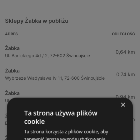
Sklepy Żabka w pobliżu
ADRES
ODLEGŁOŚĆ
Żabka
0,64 km
Ul. Barlickiego 4d / 2, 72-602 Świnoujście
Żabka
0,74 km
Wybrzeze Władysława Iv 11, 72-600 Świnoujście
Żabka
0,94 km
Ul. Bohaterów Września 49, 72-600 Świnoujście
×
Ta strona używa plików
Żabka
1,02 km
cookie
Bohaterów Września 52, 72-600 Świnoujście
Ta strona korzysta z plików cookie, aby
Żabka
zapewnić lepszą wygodę użytkowania.