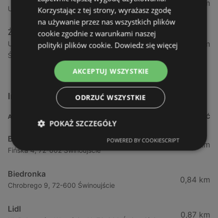
1,04 km
Ul. Armii Krajowej 12 / 1a, 72-600 Świnoujście
Korzystając z tej strony, wyrażasz zgodę
na używanie przez nas wszystkich plików
Żabka
cookie zgodnie z warunkami naszej
1,05 km
Ul. Wybrzeże Wł. Iv 26/27 Lok. Lu, 72-600
polityki plików cookie.
Dowiedz się więcej
Świnoujście
AKCEPTUJ WSZYSTKIE
Inne sklepy Supermarkety w pobliżu
ODRZUĆ WSZYSTKIE
ADRES
ODLEGŁOŚĆ
POKAŻ SZCZEGÓŁY
Biedronka
POWERED BY COOKIESCRIPT
0,23 km
Fińska 4, 72-602 Świnoujście
Biedronka
0,84 km
Chrobrego 9, 72-600 Świnoujście
Lidl
0,87 km