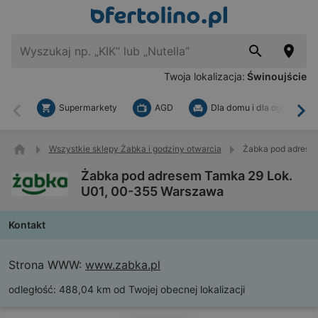
Twoja lokalizacja:
Świnoujście
Supermarkety
AGD
Dla domu i dla ogrodu
Wstecz
Dal
Wszystkie sklepy Żabka i godziny otwarcia
Żabka pod adrese
Żabka pod adresem Tamka 29 Lok.
U01, 00-355 Warszawa
Kontakt
Strona WWW:
www.zabka.pl
odległość:
488,04 km od Twojej obecnej lokalizacji