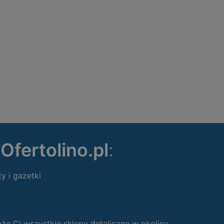
ę
Ofertolino.pl
:
ty i gazetki
 Ci wszystkie sklepy detaliczne w okolicy.