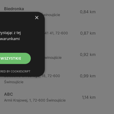
Biedronka
0,84 km
Chrobrego 9, 72-600 Świnoujście
×
Lidl
stając z tej
0,87 km
Ul. Bohaterów Września 41 41, 72-600
z warunkami
Świnoujście
ABC
0,92 km
Barlickiego, 4, 72-600 Świnoujście
 WSZYSTKIE
ABC
RED BY COOKIESCRIPT
0,99 km
Bolesława Chrobrego, 18, 72-600
Świnoujście
ABC
1,14 km
Armii Krajowej, 1, 72-600 Świnoujście