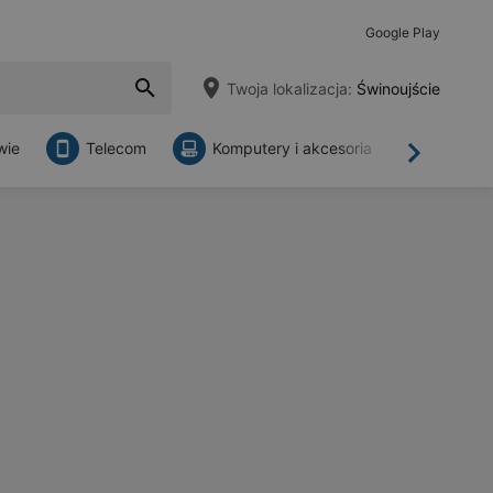
Google Play
Twoja lokalizacja:
Świnoujście
wie
Telecom
Komputery i akcesoria
Sklepy
Dalej