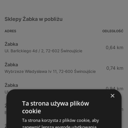
Sklepy Żabka w pobliżu
ADRES
ODLEGŁOŚĆ
Żabka
0,64 km
Ul. Barlickiego 4d / 2, 72-602 Świnoujście
Żabka
0,74 km
Wybrzeze Władysława Iv 11, 72-600 Świnoujście
Żabka
0,94 km
Ul. Bohaterów Września 49, 72-600 Świnoujście
×
Ta strona używa plików
Żabka
1,02 km
cookie
Bohaterów Września 52, 72-600 Świnoujście
Ta strona korzysta z plików cookie, aby
Żabka
zapewnić lepszą wygodę użytkowania.