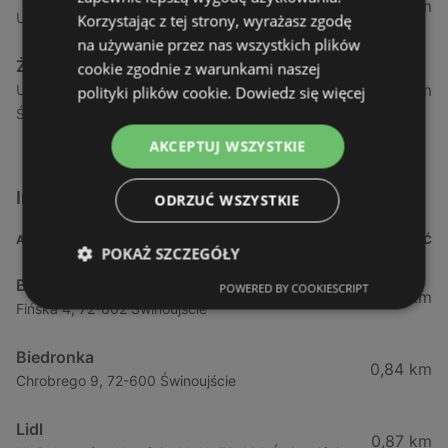
1,04 km
Ul. Armii Krajowej 12 / 1a, 72-600 Świnoujście
Korzystając z tej strony, wyrażasz zgodę
na używanie przez nas wszystkich plików
Żabka
cookie zgodnie z warunkami naszej
1,05 km
Ul. Wybrzeże Wł. Iv 26/27 Lok. Lu, 72-600
polityki plików cookie.
Dowiedz się więcej
Świnoujście
AKCEPTUJ WSZYSTKIE
Inne sklepy Supermarkety w pobliżu
ODRZUĆ WSZYSTKIE
ADRES
ODLEGŁOŚĆ
POKAŻ SZCZEGÓŁY
Biedronka
POWERED BY COOKIESCRIPT
0,23 km
Fińska 4, 72-602 Świnoujście
Biedronka
0,84 km
Chrobrego 9, 72-600 Świnoujście
Lidl
0,87 km