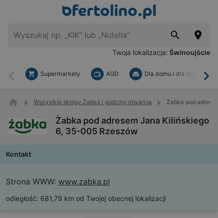
Twoja lokalizacja:
Świnoujście
Supermarkety
AGD
Dla domu i dla ogrodu
Wstecz
Dal
Wszystkie sklepy Żabka i godziny otwarcia
Żabka pod adresem
Żabka pod adresem Jana Kilińskiego
6, 35-005 Rzeszów
Kontakt
Strona WWW:
www.zabka.pl
odległość:
681,79 km od Twojej obecnej lokalizacji