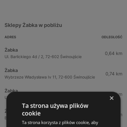
Sklepy Żabka w pobliżu
ADRES
ODLEGŁOŚĆ
Żabka
0,64 km
Ul. Barlickiego 4d / 2, 72-602 Świnoujście
Żabka
0,74 km
Wybrzeze Władysława Iv 11, 72-600 Świnoujście
Żabka
0,94 km
×
Ul. Bohaterów Września 49, 72-600 Świnoujście
Ta strona używa plików
Żabka
cookie
1,02 km
Bohaterów Września 52, 72-600 Świnoujście
Ta strona korzysta z plików cookie, aby