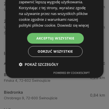
zapewnić lepszą wygodę użytkowania.
Żabka
1,04 km
Korzystając z tej strony, wyrażasz zgodę
Ul. Armii Krajowej 12 / 1a, 72-600 Świnoujście
na używanie przez nas wszystkich plików
cookie zgodnie z warunkami naszej
Żabka
polityki plików cookie.
Dowiedz się więcej
1,05 km
Ul. Wybrzeże Wł. Iv 26/27 Lok. Lu, 72-600
Świnoujście
AKCEPTUJ WSZYSTKIE
ODRZUĆ WSZYSTKIE
Inne sklepy Supermarkety w pobliżu
ADRES
ODLEGŁOŚĆ
POKAŻ SZCZEGÓŁY
POWERED BY COOKIESCRIPT
Biedronka
0,23 km
Fińska 4, 72-602 Świnoujście
Biedronka
0,84 km
Chrobrego 9, 72-600 Świnoujście