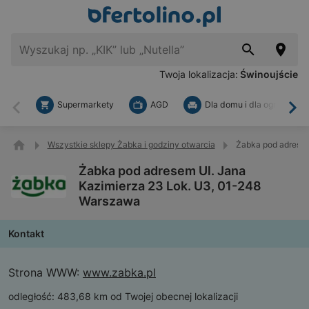
Twoja lokalizacja:
Świnoujście
Supermarkety
AGD
Dla domu i dla ogrodu
Wstecz
Dal
Wszystkie sklepy Żabka i godziny otwarcia
Żabka pod adresem
Żabka pod adresem Ul. Jana
Kazimierza 23 Lok. U3, 01-248
Warszawa
Kontakt
Strona WWW:
www.zabka.pl
odległość:
483,68 km od Twojej obecnej lokalizacji