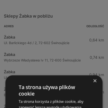
Sklepy Żabka w pobliżu
ADRES
ODLEGŁOŚĆ
Żabka
0,64 km
Ul. Barlickiego 4d / 2, 72-602 Świnoujście
Żabka
0,74 km
Wybrzeze Władysława Iv 11, 72-600 Świnoujście
Żabka
0,94 km
Ul. Bohaterów Września 49, 72-600 Świnoujście
×
Ta strona używa plików
Żabka
1,02 km
cookie
Bohaterów Września 52, 72-600 Świnoujście
Ta strona korzysta z plików cookie, aby
Żabka
zapewnić lepszą wygodę użytkowania.