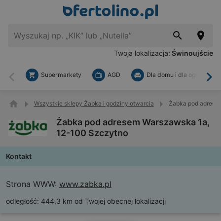
Twoja lokalizacja:
Świnoujście
Supermarkety
AGD
Dla domu i dla ogrodu
Wstecz
Dal
Wszystkie sklepy Żabka i godziny otwarcia
Żabka pod adrese
Żabka pod adresem Warszawska 1a,
12-100 Szczytno
Kontakt
Strona WWW:
www.zabka.pl
odległość:
444,3 km od Twojej obecnej lokalizacji