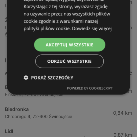
1,04 km
Ul. Armii Krajowej 12 / 1a, 72-600 Świnoujście
Korzystając z tej strony, wyrażasz zgodę
na używanie przez nas wszystkich plików
Żabka
cookie zgodnie z warunkami naszej
1,05 km
Ul. Wybrzeże Wł. Iv 26/27 Lok. Lu, 72-600
polityki plików cookie.
Dowiedz się więcej
Świnoujście
AKCEPTUJ WSZYSTKIE
Inne sklepy Supermarkety w pobliżu
ODRZUĆ WSZYSTKIE
ADRES
ODLEGŁOŚĆ
POKAŻ SZCZEGÓŁY
Biedronka
POWERED BY COOKIESCRIPT
0,23 km
Fińska 4, 72-602 Świnoujście
Biedronka
0,84 km
Chrobrego 9, 72-600 Świnoujście
Lidl
0,87 km