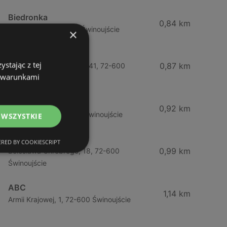
Biedronka
0,84 km
Chrobrego 9, 72-600 Świnoujście
×
Lidl
stając z tej
0,87 km
Ul. Bohaterów Września 41, 72-600
z warunkami
Świnoujście
ABC
0,92 km
Barlickiego, 4, 72-600 Świnoujście
 WSZYSTKIE
ABC
RED BY COOKIESCRIPT
0,99 km
Bolesława Chrobrego, 18, 72-600
Świnoujście
ABC
1,14 km
Armii Krajowej, 1, 72-600 Świnoujście