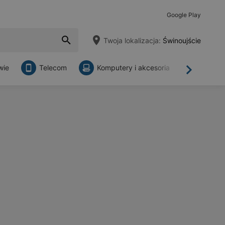
Google Play
Twoja lokalizacja:
Świnoujście
wie
Telecom
Komputery i akcesoria
Sklepy
Dalej