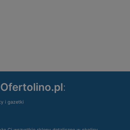
ę
Ofertolino.pl
:
ty i gazetki
 Ci wszystkie sklepy detaliczne w okolicy.