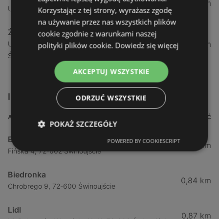
1,04 km
Ul. Armii Krajowej 12 / 1a, 72-600 Świnoujście
Korzystając z tej strony, wyrażasz zgodę
na używanie przez nas wszystkich plików
Żabka
cookie zgodnie z warunkami naszej
1,05 km
Ul. Wybrzeże Wł. Iv 26/27 Lok. Lu, 72-600
polityki plików cookie.
Dowiedz się więcej
Świnoujście
AKCEPTUJ WSZYSTKIE
Inne sklepy Supermarkety w pobliżu
ODRZUĆ WSZYSTKIE
ADRES
ODLEGŁOŚĆ
POKAŻ SZCZEGÓŁY
Biedronka
POWERED BY COOKIESCRIPT
0,23 km
Fińska 4, 72-602 Świnoujście
Biedronka
0,84 km
Chrobrego 9, 72-600 Świnoujście
Lidl
0,87 km