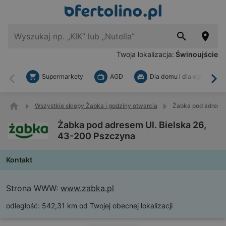
Twoja lokalizacja:
Świnoujście
Supermarkety
AGD
Dla domu i dla ogrodu
Wstecz
Dal
Wszystkie sklepy Żabka i godziny otwarcia
Żabka pod adresem
Żabka pod adresem Ul. Bielska 26,
43-200 Pszczyna
Kontakt
Strona WWW:
www.zabka.pl
odległość:
542,31 km od Twojej obecnej lokalizacji