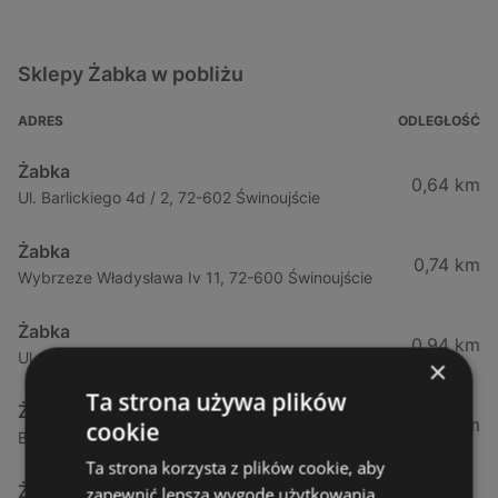
Sklepy Żabka w pobliżu
ADRES
ODLEGŁOŚĆ
Żabka
0,64 km
Ul. Barlickiego 4d / 2, 72-602 Świnoujście
Żabka
0,74 km
Wybrzeze Władysława Iv 11, 72-600 Świnoujście
Żabka
0,94 km
Ul. Bohaterów Września 49, 72-600 Świnoujście
×
Ta strona używa plików
Żabka
1,02 km
cookie
Bohaterów Września 52, 72-600 Świnoujście
Ta strona korzysta z plików cookie, aby
Żabka
zapewnić lepszą wygodę użytkowania.