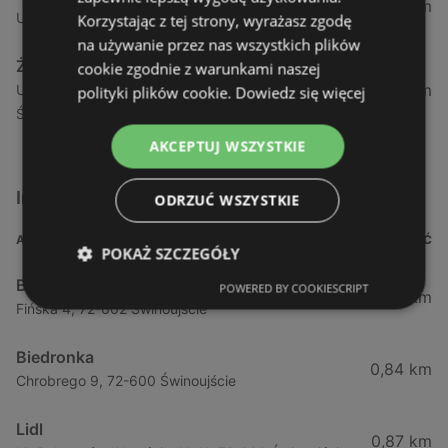
1,04 km
Ul. Armii Krajowej 12 / 1a, 72-600 Świnoujście
Korzystając z tej strony, wyrażasz zgodę
na używanie przez nas wszystkich plików
Żabka
cookie zgodnie z warunkami naszej
1,05 km
Ul. Wybrzeże Wł. Iv 26/27 Lok. Lu, 72-600
polityki plików cookie.
Dowiedz się więcej
Świnoujście
AKCEPTUJ WSZYSTKIE
Inne sklepy Supermarkety w pobliżu
ODRZUĆ WSZYSTKIE
ADRES
ODLEGŁOŚĆ
POKAŻ SZCZEGÓŁY
Biedronka
POWERED BY COOKIESCRIPT
0,23 km
Fińska 4, 72-602 Świnoujście
Biedronka
0,84 km
Chrobrego 9, 72-600 Świnoujście
Lidl
0,87 km