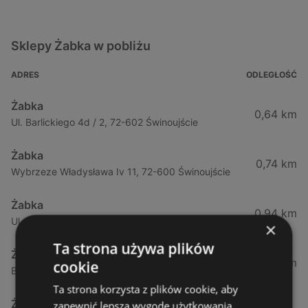
Sklepy Żabka w pobliżu
ADRES
ODLEGŁOŚĆ
Żabka
0,64 km
Ul. Barlickiego 4d / 2, 72-602 Świnoujście
Żabka
0,74 km
Wybrzeze Władysława Iv 11, 72-600 Świnoujście
Żabka
0,94 km
Ul. Bohaterów Września 49, 72-600 Świnoujście
×
Ta strona używa plików
Żabka
1,02 km
cookie
Bohaterów Września 52, 72-600 Świnoujście
Ta strona korzysta z plików cookie, aby
Żabka
zapewnić lepszą wygodę użytkowania.