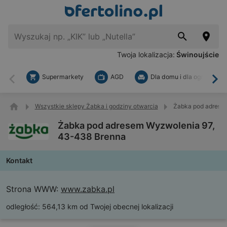
Twoja lokalizacja:
Świnoujście
Supermarkety
AGD
Dla domu i dla ogrodu
Wstecz
Dal
Wszystkie sklepy Żabka i godziny otwarcia
Żabka pod adrese
Żabka pod adresem Wyzwolenia 97,
43-438 Brenna
Kontakt
Strona WWW:
www.zabka.pl
odległość:
564,13 km od Twojej obecnej lokalizacji