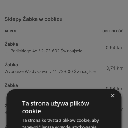
Sklepy Żabka w pobliżu
ADRES
ODLEGŁOŚĆ
Żabka
0,64 km
Ul. Barlickiego 4d / 2, 72-602 Świnoujście
Żabka
0,74 km
Wybrzeze Władysława Iv 11, 72-600 Świnoujście
Żabka
0,94 km
Ul. Bohaterów Września 49, 72-600 Świnoujście
×
Ta strona używa plików
Żabka
1,02 km
cookie
Bohaterów Września 52, 72-600 Świnoujście
Ta strona korzysta z plików cookie, aby
Żabka
zapewnić lepszą wygodę użytkowania.