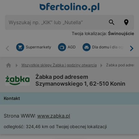
Twoja lokalizacja:
Świnoujście
Supermarkety
AGD
Dla domu i dla ogrodu
Wstecz
Dal
Wszystkie sklepy Żabka i godziny otwarcia
Żabka pod adrese
Żabka pod adresem
Szymanowskiego 1, 62-510 Konin
Kontakt
Strona WWW:
www.zabka.pl
odległość:
324,46 km od Twojej obecnej lokalizacji