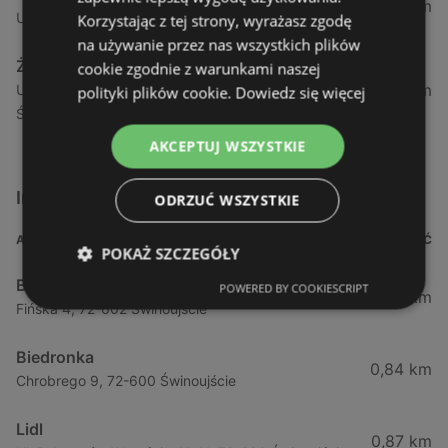
1,04 km
Ul. Armii Krajowej 12 / 1a, 72-600 Świnoujście
Korzystając z tej strony, wyrażasz zgodę
na używanie przez nas wszystkich plików
Żabka
cookie zgodnie z warunkami naszej
1,05 km
Ul. Wybrzeże Wł. Iv 26/27 Lok. Lu, 72-600
polityki plików cookie.
Dowiedz się więcej
Świnoujście
AKCEPTUJ WSZYSTKIE
Inne sklepy Supermarkety w pobliżu
ODRZUĆ WSZYSTKIE
ADRES
ODLEGŁOŚĆ
POKAŻ SZCZEGÓŁY
Biedronka
POWERED BY COOKIESCRIPT
0,23 km
Fińska 4, 72-602 Świnoujście
Biedronka
0,84 km
Chrobrego 9, 72-600 Świnoujście
Lidl
0,87 km