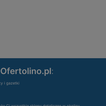
ę
Ofertolino.pl
:
ty i gazetki
 Ci wszystkie sklepy detaliczne w okolicy.