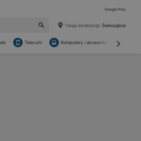
Google Play
Twoja lokalizacja:
Świnoujście
wie
Telecom
Komputery i akcesoria
Sklepy
Dalej