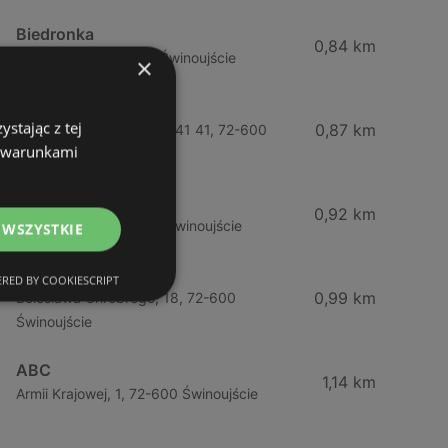
Biedronka
0,84 km
Chrobrego 9, 72-600 Świnoujście
×
Lidl
stając z tej
0,87 km
Ul. Bohaterów Września 41 41, 72-600
z warunkami
Świnoujście
ABC
0,92 km
Barlickiego, 4, 72-600 Świnoujście
 WSZYSTKIE
ABC
RED BY COOKIESCRIPT
0,99 km
Bolesława Chrobrego, 18, 72-600
Świnoujście
ABC
1,14 km
Armii Krajowej, 1, 72-600 Świnoujście