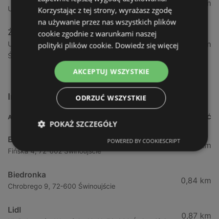
1,04 km
Ul. Armii Krajowej 12 / 1a, 72-600 Świnoujście
Korzystając z tej strony, wyrażasz zgodę
na używanie przez nas wszystkich plików
Żabka
cookie zgodnie z warunkami naszej
1,05 km
Ul. Wybrzeże Wł. Iv 26/27 Lok. Lu, 72-600
polityki plików cookie.
Dowiedz się więcej
Świnoujście
AKCEPTUJ WSZYSTKIE
Inne sklepy Supermarkety w pobliżu
ODRZUĆ WSZYSTKIE
ADRES
ODLEGŁOŚĆ
POKAŻ SZCZEGÓŁY
Biedronka
POWERED BY COOKIESCRIPT
0,23 km
Fińska 4, 72-602 Świnoujście
Biedronka
0,84 km
Chrobrego 9, 72-600 Świnoujście
Lidl
0,87 km