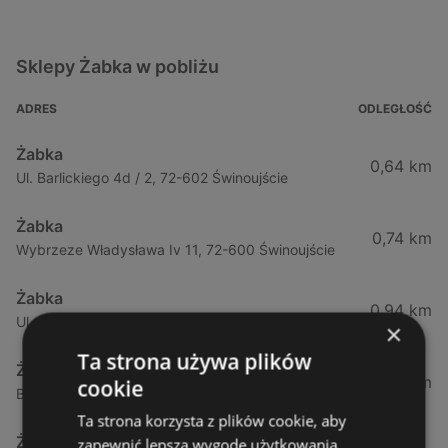
Sklepy Żabka w pobliżu
ADRES
ODLEGŁOŚĆ
Żabka
0,64 km
Ul. Barlickiego 4d / 2, 72-602 Świnoujście
Żabka
0,74 km
Wybrzeze Władysława Iv 11, 72-600 Świnoujście
Żabka
0,94 km
Ul. Bohaterów Września 49, 72-600 Świnoujście
×
Ta strona używa plików
Żabka
1,02 km
cookie
Bohaterów Września 52, 72-600 Świnoujście
Ta strona korzysta z plików cookie, aby
Żabka
zapewnić lepszą wygodę użytkowania.