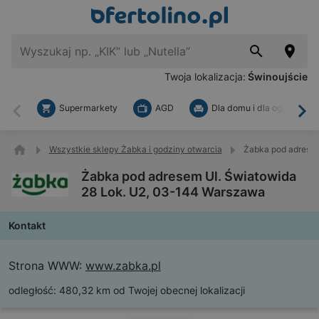
Twoja lokalizacja:
Świnoujście
Supermarkety
AGD
Dla domu i dla ogrodu
Wstecz
Dal
Wszystkie sklepy Żabka i godziny otwarcia
Żabka pod adresem
Żabka pod adresem Ul. Światowida
28 Lok. U2, 03-144 Warszawa
Kontakt
Strona WWW:
www.zabka.pl
odległość:
480,32 km od Twojej obecnej lokalizacji