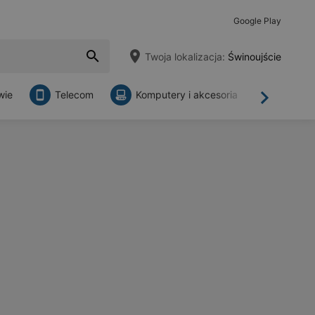
Google Play
Twoja lokalizacja:
Świnoujście
wie
Telecom
Komputery i akcesoria
Sklepy
Dalej