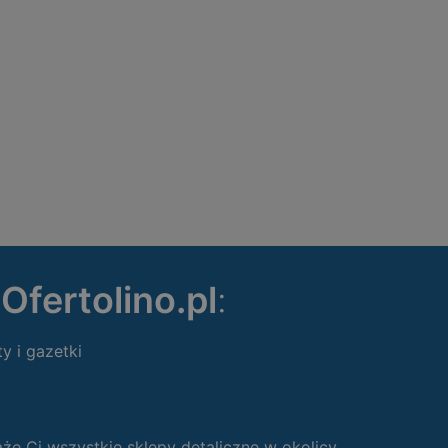
ę
Ofertolino.pl
:
ty i gazetki
 Ci wszystkie sklepy detaliczne w okolicy.