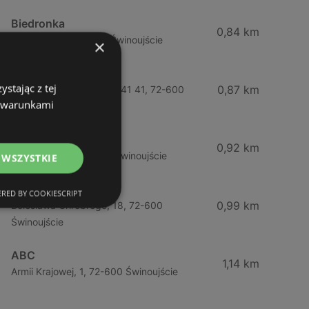
Biedronka
0,84 km
Chrobrego 9, 72-600 Świnoujście
×
Lidl
stając z tej
0,87 km
Ul. Bohaterów Września 41 41, 72-600
z warunkami
Świnoujście
ABC
0,92 km
Barlickiego, 4, 72-600 Świnoujście
 WSZYSTKIE
ABC
RED BY COOKIESCRIPT
0,99 km
Bolesława Chrobrego, 18, 72-600
Świnoujście
ABC
1,14 km
Armii Krajowej, 1, 72-600 Świnoujście