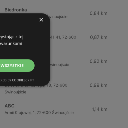
Biedronka
0,84 km
Chrobrego 9, 72-600 Świnoujście
×
Lidl
stając z tej
0,87 km
Ul. Bohaterów Września 41 41, 72-600
z warunkami
Świnoujście
ABC
0,92 km
Barlickiego, 4, 72-600 Świnoujście
 WSZYSTKIE
ABC
RED BY COOKIESCRIPT
0,99 km
Bolesława Chrobrego, 18, 72-600
Świnoujście
ABC
1,14 km
Armii Krajowej, 1, 72-600 Świnoujście