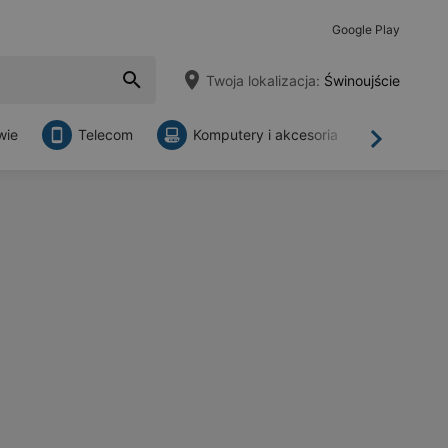
Google Play
Twoja lokalizacja:
Świnoujście
wie
Telecom
Komputery i akcesoria
Sklepy
Dalej