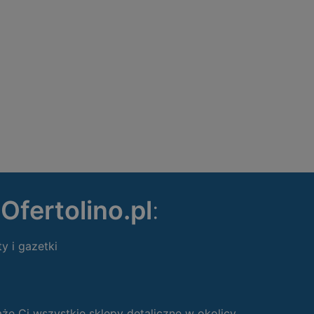
ę
Ofertolino.pl
:
ty i gazetki
 Ci wszystkie sklepy detaliczne w okolicy.